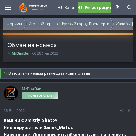
Вход
Регистрация
Форумы
Игровой сервер | Русский город Премьерск
Жалобы | 
Обман на номера
А
Д
28 Янв 2022
MrDimBer
в
а
т
т
о
а
В этой теме нельзя размещать новые ответы.
р
н
т
а
е
ч
MrDimBer
м
а
ПОЛЬЗОВАТЕЛЬ
ы
л
а
28 Янв 2022
#1
Ваш ник:Dmitriy_Shatov
Ник нарушителя:Sanek_Matuz
Нарушение: Договорились обменять авто и вернуть