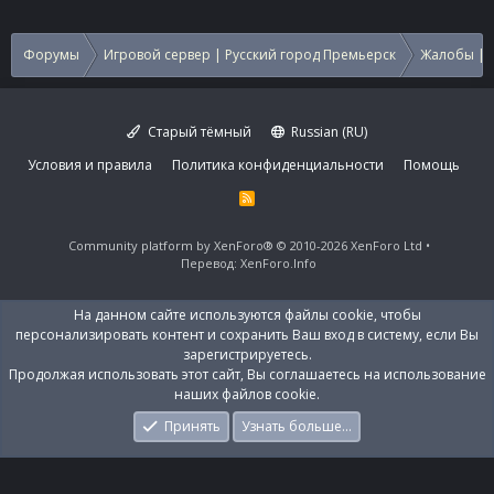
Форумы
Игровой сервер | Русский город Премьерск
Жалобы | 
Старый тёмный
Russian (RU)
Условия и правила
Политика конфиденциальности
Помощь
R
S
S
Community platform by XenForo®
© 2010-2026 XenForo Ltd
Перевод:
XenForo.Info
На данном сайте используются файлы cookie, чтобы
персонализировать контент и сохранить Ваш вход в систему, если Вы
зарегистрируетесь.
Продолжая использовать этот сайт, Вы соглашаетесь на использование
наших файлов cookie.
Принять
Узнать больше…