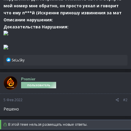
мой номер мне обратно, он просто уехал и говорит
что ему п***й (Искренне приношу извинения за мат
Описание нарушения:
Доказательства Нарушения:
Р
SeLьSky
е
а
к
Premier
ц
ПОЛЬЗОВАТЕЛЬ
и
и
:
5 Фев 2022
#2
Решено
В этой теме нельзя размещать новые ответы.