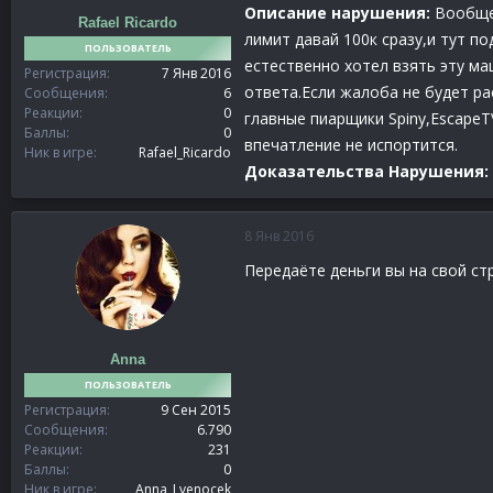
Описание нарушения:
Вообщем
Rafael Ricardo
лимит давай 100к сразу,и тут по
ПОЛЬЗОВАТЕЛЬ
естественно хотел взять эту ма
Регистрация
7 Янв 2016
ответа.Если жалоба не будет ра
Сообщения
6
Реакции
0
главные пиарщики Spiny,EscapeT
Баллы
0
впечатление не испортится.
Ник в игре
Rafael_Ricardo
Доказательства Нарушения:
8 Янв 2016
Передаёте деньги вы на свой ст
Anna
ПОЛЬЗОВАТЕЛЬ
Регистрация
9 Сен 2015
Сообщения
6.790
Реакции
231
Баллы
0
Ник в игре
Anna_Lvenocek