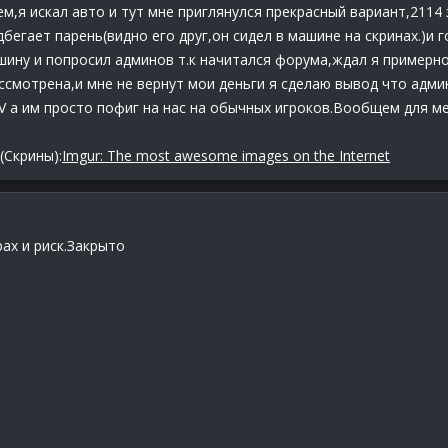
,я искал авто и тут мне приглянулся прекрасный вариант,2114 з
дбегает парень(видно его друг,он сидел в машине на скринах.)и г
шину и попросил админов т.к начитался форума,ждал я примерно
ссмотрена,и мне не вернут мои деньги я сделаю вывод что адми
V а им просто пофиг на нас на обычных игроков.Вообщем для м
(Скрины):
Imgur: The most awesome images on the Internet
рах и риск.Закрыто