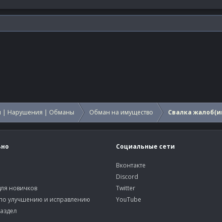
 | Нарушения | Обманы
Обман на имущество
Свалка жалоб(и
ьно
Социальные сети
Вконтакте
Discord
ля новичков
Twitter
по улучшению и исправлению
YouTube
аздел