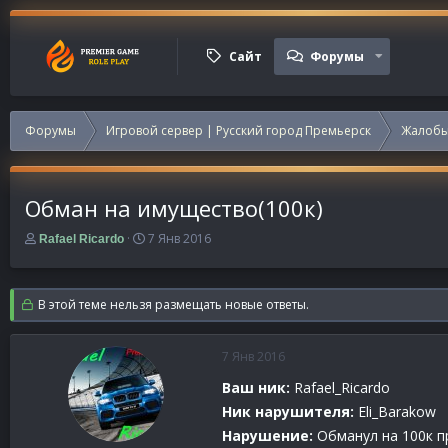
Сайт
Форумы
Форумы
Игровой сервер | Русский город Премьерск
Жалобы
Обман на имущество(100к)
А
Д
7 Янв 2016
Rafael Ricardo
в
а
т
т
о
а
В этой теме нельзя размещать новые ответы.
р
н
т
а
е
ч
7 Янв 2016
м
а
ы
л
Ваш ник:
Rafael_Ricardo
а
Ник нарушителя:
Eli_Barakow
Нарушение:
Обманул на 100к пр