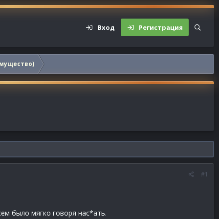
Вход
Регистрация
мущество)
#1
сем было мягко говоря нас*ать.