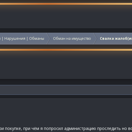
 | Нарушения | Обманы
Обман на имущество
Свалка жалоб(и
и покупке, при чём я попросил администрацию проследить но в