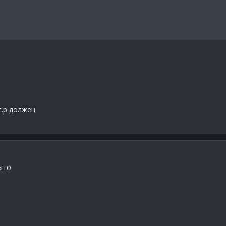
т.р должен
ыто