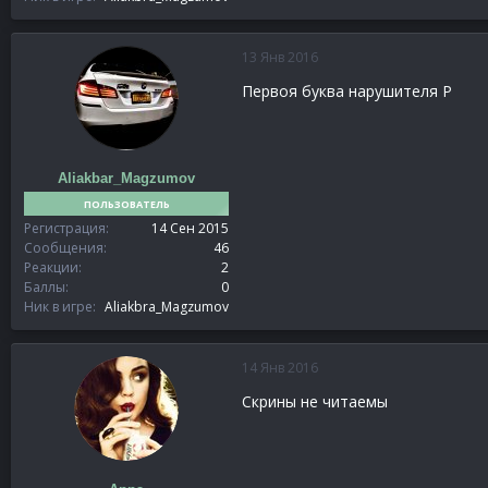
13 Янв 2016
Первоя буква нарушителя P
Aliakbar_Magzumov
ПОЛЬЗОВАТЕЛЬ
Регистрация
14 Сен 2015
Сообщения
46
Реакции
2
Баллы
0
Ник в игре
Aliakbra_Magzumov
14 Янв 2016
Скрины не читаемы