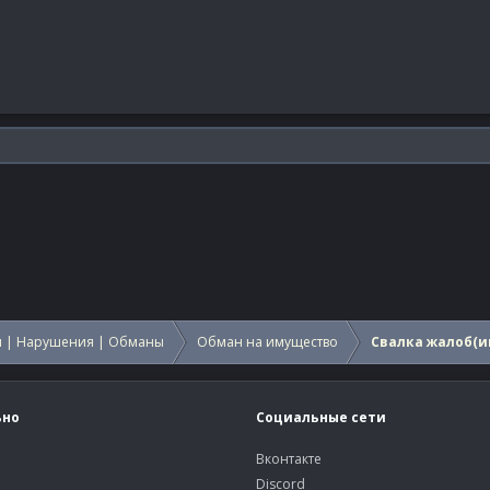
 | Нарушения | Обманы
Обман на имущество
Свалка жалоб(и
ьно
Социальные сети
Вконтакте
Discord