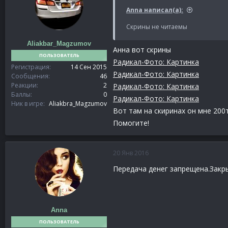
Anna написал(а):
Скрины не читаемы
Aliakbar_Magzumov
Анна вот скрины
ПОЛЬЗОВАТЕЛЬ
Радикал-Фото: Картинка
Регистрация
14 Сен 2015
Радикал-Фото: Картинка
Сообщения
46
Реакции
2
Радикал-Фото: Картинка
Баллы
0
Радикал-Фото: Картинка
Ник в игре
Aliakbra_Magzumov
Вот там на скиринах он мне 200
Помогите!
20 Янв 2016
Передача денег запрещена.Закр
Anna
ПОЛЬЗОВАТЕЛЬ