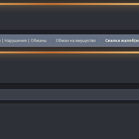
 | Нарушения | Обманы
Обман на имущество
Свалка жалоб(и