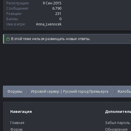
Регистрация
9 Сен 2015
Сообщения
6.790
Реакции
231
Баллы
0
Ник в игре
Anna_Lvenocek
В этой теме нельзя размещать новые ответы.
Форумы
Игровой сервер | Русский город Премьерск
Жалобы
Навигация
Дополнител
Главная
Забыл пароль
Форум
Обновления