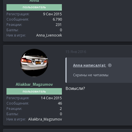
Anna
ПОЛЬЗОВАТЕЛЬ
Регистрация
9 Сен 2015
Сообщения
6.790
Реакции
231
Баллы
0
Ник в игре
Anna_Lvenocek
15 Янв 2016
Anna написал(а):
Скрины не читаемы
Aliakbar_Magzumov
Всмысли?
ПОЛЬЗОВАТЕЛЬ
Регистрация
14 Сен 2015
Сообщения
46
Реакции
2
Баллы
0
Ник в игре
Aliakbra_Magzumov