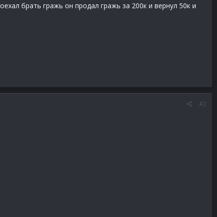
оехал брать гражь он продал гражь за 200к и вернул 50к и
#2