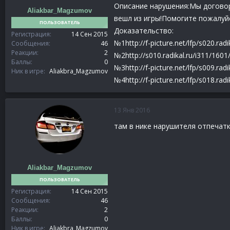
Описание нарушения:Мы договори
Aliakbar_Magzumov
вешл из игры!Помогите пожалуйс
ПОЛЬЗОВАТЕЛЬ
Доказательство:
Регистрация
14 Сен 2015
№1http://f-picture.net/lfp/s020.ra
Сообщения
46
Реакции
2
№2http://s010.radikal.ru/i311/16
Баллы
0
№3http://f-picture.net/lfp/s009.r
Ник в игре
Aliakbra_Magzumov
№4http://f-picture.net/lfp/s018.ra
13 Янв 2016
там в нике нарушителя отпечатка
Aliakbar_Magzumov
ПОЛЬЗОВАТЕЛЬ
Регистрация
14 Сен 2015
Сообщения
46
Реакции
2
Баллы
0
Ник в игре
Aliakbra_Magzumov