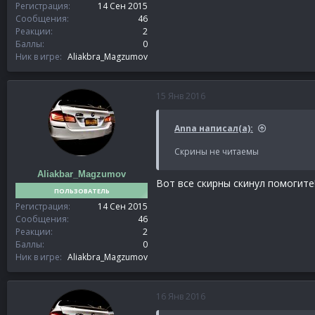
Регистрация
14 Сен 2015
Сообщения
46
Реакции
2
Баллы
0
Ник в игре
Aliakbra_Magzumov
15 Янв 2016
Anna написал(а):
Скрины не читаемы
Aliakbar_Magzumov
Вот все скирны скинул помогите
ПОЛЬЗОВАТЕЛЬ
Регистрация
14 Сен 2015
Сообщения
46
Реакции
2
Баллы
0
Ник в игре
Aliakbra_Magzumov
16 Янв 2016