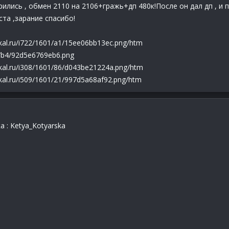
лись , обмен 2110 на 2106+гражь+дп 480к!После он дал дп , и п
та ,зарание спасибо!
dikal.ru/i722/1601/a1/15ee06bb13ec.png/htm
01/b4/92d5e6769eb6.png
adikal.ru/i308/1601/86/d043be21224a.png/htm
dikal.ru/i509/1601/21/997d5a68af92.png/htm
 : Ketya_Kotyarska