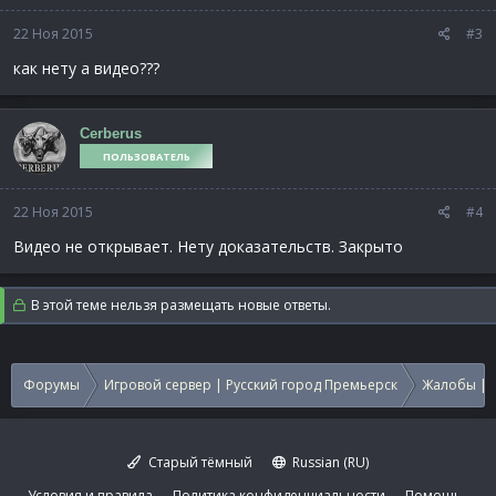
22 Ноя 2015
#3
как нету а видео???
Cerberus
ПОЛЬЗОВАТЕЛЬ
22 Ноя 2015
#4
Видео не открывает. Нету доказательств. Закрыто
В этой теме нельзя размещать новые ответы.
Форумы
Игровой сервер | Русский город Премьерск
Жалобы | 
Старый тёмный
Russian (RU)
Условия и правила
Политика конфиденциальности
Помощь