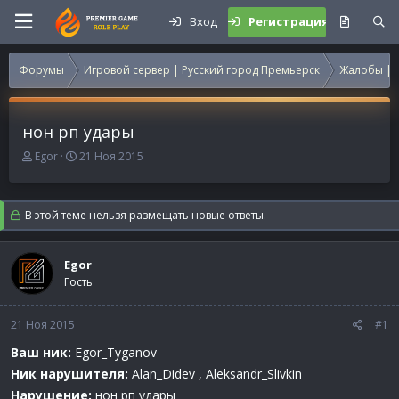
Вход
Регистрация
Форумы
Игровой сервер | Русский город Премьерск
Жалобы | 
нон рп удары
А
Д
Egor
21 Ноя 2015
в
а
т
т
о
а
В этой теме нельзя размещать новые ответы.
р
н
т
а
е
ч
Egor
м
а
Гость
ы
л
а
21 Ноя 2015
#1
Ваш ник:
Egor_Tyganov
Ник нарушителя:
Alan_Didev , Aleksandr_Slivkin
Нарушение:
нон рп удары