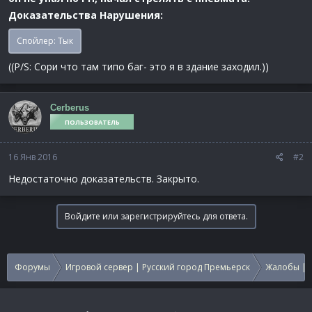
Доказательства Нарушения:
Спойлер:
Тык
((P/S: Сори что там типо баг- это я в здание заходил.))
Cerberus
ПОЛЬЗОВАТЕЛЬ
16 Янв 2016
#2
Недостаточно доказательств. Закрыто.
Войдите или зарегистрируйтесь для ответа.
Форумы
Игровой сервер | Русский город Премьерск
Жалобы | 