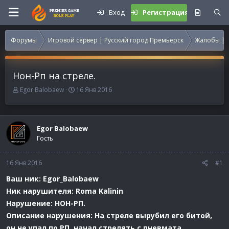
Вход
Регистрация
Форумы
Игровой сервер | Русский город Премьерск
Жалобы | 
Нон-Рп на стреле.
А
Д
Egor Balobaew
16 Янв 2016
в
а
т
т
о
а
р
н
Egor Balobaew
т
а
Гость
е
ч
м
а
16 Янв 2016
ы
л
#1
а
Ваш ник: Еgor_Balobaew
Ник нарушителя: Roma Kalinin
Нарушение: НОН-РП.
Описание нарушения: Н
а стреле вырубил его битой,
он не упал по РП, начал стрелять с пневмата.