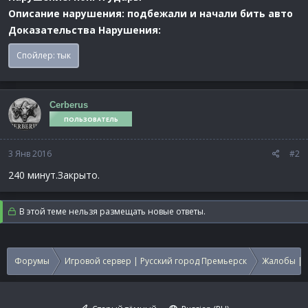
Описание нарушения: подбежали и начали бить авто
Доказательства Нарушения:
Спойлер:
тык
Cerberus
ПОЛЬЗОВАТЕЛЬ
3 Янв 2016
#2
240 минут.Закрыто.
В этой теме нельзя размещать новые ответы.
Форумы
Игровой сервер | Русский город Премьерск
Жалобы | 