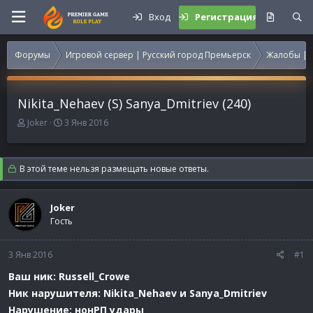
Вход
Регистрация
Форумы
Игровой сервер | Русский город Премьерск
Жалобы | 
Nikita_Nehaev (S) Sanya_Dmitriev (240)
А
Д
Joker
3 Янв 2016
в
а
т
т
о
а
В этой теме нельзя размещать новые ответы.
р
н
т
а
е
ч
Joker
м
а
Гость
ы
л
а
3 Янв 2016
#1
Ваш ник: Russell_Crowe
Ник нарушителя: Nikita_Nehaev и Sanya_Dmitriev
Нарушение: нонРП удары