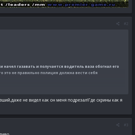
#2
и начел газавать и получается водитель ваза обогнал его
то это не правильно полиция должна вести себя
ший,даже не видел как он меня подрезал!Где скрины как я
#3
дливо