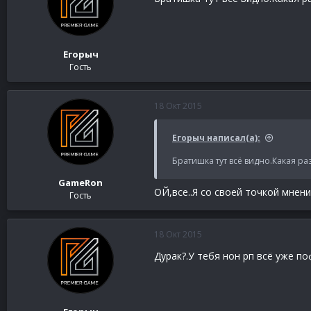
Егорыч
Гость
18 Окт 2015
Егорыч написал(а):
Братишка тут всё видно.Какая ра
GameRon
ОЙ,все..Я со своей точкой мнен
Гость
18 Окт 2015
Дурак?.У тебя нон рп всё уже по