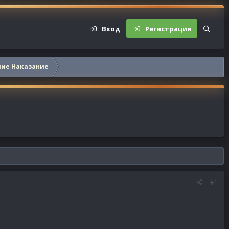
Вход
Регистрация
шие Наказание
#1