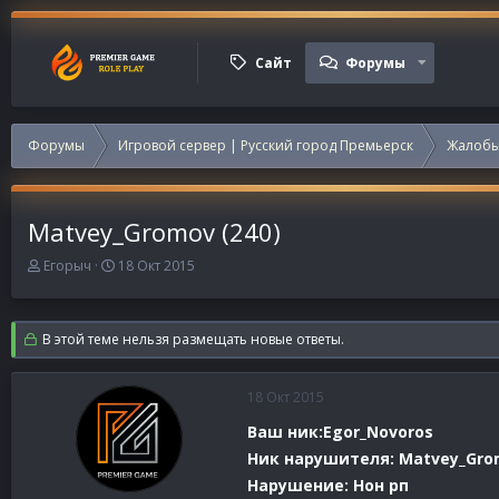
Сайт
Форумы
Форумы
Игровой сервер | Русский город Премьерск
Жалобы
Matvey_Gromov (240)
А
Д
Егорыч
18 Окт 2015
в
а
т
т
о
а
В этой теме нельзя размещать новые ответы.
р
н
т
а
е
ч
18 Окт 2015
м
а
ы
л
Ваш ник:Egor_Novoros
а
Ник нарушителя: Matvey_Gro
Нарушение: Нон рп