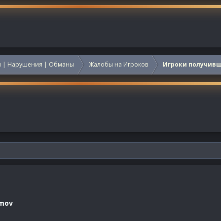
 | Нарушения | Обманы
Жалобы на Игроков
Игроки получив
mov