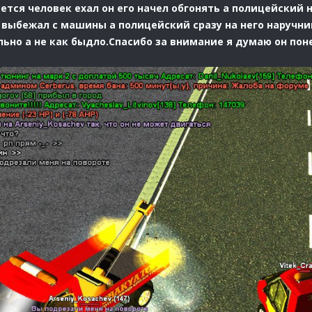
тся человек ехал он его начел обгонять а полицейский н
н выбежал с машины а полицейский сразу на него наручни
льно а не как быдло.Спасибо за внимание я думаю он пон