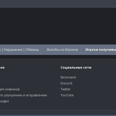
 | Нарушения | Обманы
Жалобы на Игроков
Игроки получив
ьно
Социальные сети
Вконтакте
Discord
ля новичков
Twitter
по улучшению и исправлению
YouTube
аздел