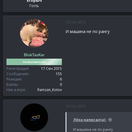
Егорыч
Гость
18 Окт 2015
И машина не по рангу
BlokTasKer
ПОЛЬЗОВАТЕЛЬ
Регистрация
17 Сен 2015
Сообщения
155
Реакции
6
Баллы
0
Ник в игре
Ramzan_Kotov
18 Окт 2015
Лёха написал(а):
И машина не по рангу