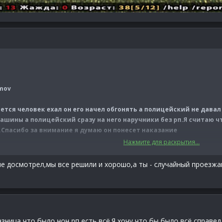
mov
тся человек ехал он его начел обгонять а полицейский не давал 
машины а полицейский сразу на него наручники без рп.Я считаю ч
.Спасибо за внимание я думаю он понесет наказание
Нажмите для раскрытия...
е досмотрел,мы все решили и хорошо,а ты - случайный проезжав
азница что было нон рп есть всё.Я хочу что бы было всё справе