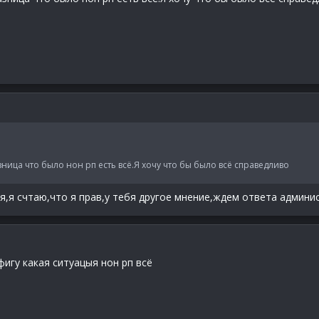
зница что было нон рп есть всё.Я хочу что бы было всё справедливо
ия,я счтаю,что я прав,у тебя другое мнение,ждем ответа админи
фигу какая ситуацыя нон рп всё