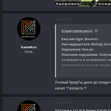
18 Окт 2015
Егорыч написал(а):
Ваш ник:Egor_Novoros
Ник нарушителя: Matvey_Gro
GameRon
Нарушение: Нон рп
Гость
Описание нарушения: Получае
на повороте и он выбежал с 
показательно а не как быдло
Доказательства Нарушения:
Полный бред!Ты даже до конца н
начал "Газовать"?
18 Окт 2015
Братишка тут всё видно.Какая р