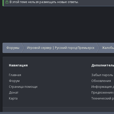
В этой теме нельзя размещать новые ответы.
Форумы
Игровой сервер | Русский город Премьерск
Жалобы
Навигация
Дополнител
Главная
Забыл пароль
Форум
Обновления
Страница помощи
Информация д
Донат
Предложения 
Карта
Технический р