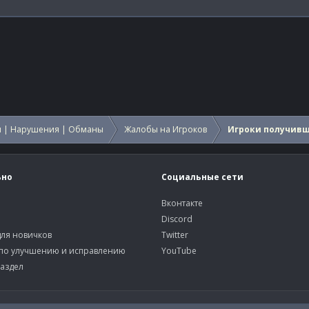
 | Нарушения | Обманы
Жалобы на Игроков
Игроки получив
ьно
Социальные сети
Вконтакте
Discord
ля новичков
Twitter
по улучшению и исправлению
YouTube
аздел