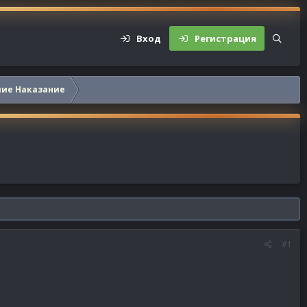
Вход
Регистрация
шие Наказание
#1