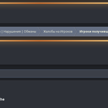
 | Нарушения | Обманы
Жалобы на Игроков
Игроки получив
the