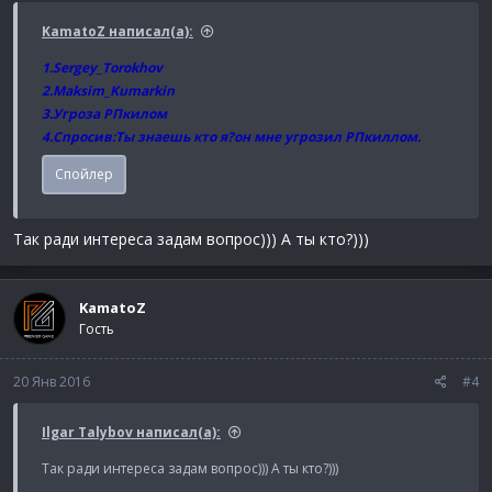
KamatoZ написал(а):
1.Sergey_Torokhov
2.Maksim_Kumarkin
3.Угроза РПкилом
4.Спросив:Ты знаешь кто я?он мне угрозил РПкиллом.
Спойлер
Так ради интереса задам вопрос))) А ты кто?)))
KamatoZ
Гость
20 Янв 2016
#4
Ilgar Talybov написал(а):
Так ради интереса задам вопрос))) А ты кто?)))