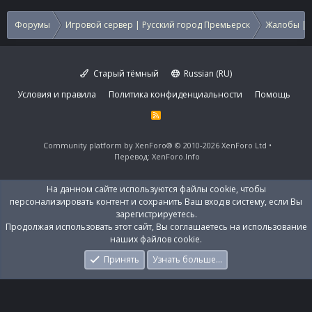
Форумы
Игровой сервер | Русский город Премьерск
Жалобы | 
Старый тёмный
Russian (RU)
Условия и правила
Политика конфиденциальности
Помощь
R
S
S
Community platform by XenForo®
© 2010-2026 XenForo Ltd
Перевод:
XenForo.Info
На данном сайте используются файлы cookie, чтобы
персонализировать контент и сохранить Ваш вход в систему, если Вы
зарегистрируетесь.
Продолжая использовать этот сайт, Вы соглашаетесь на использование
наших файлов cookie.
Принять
Узнать больше…