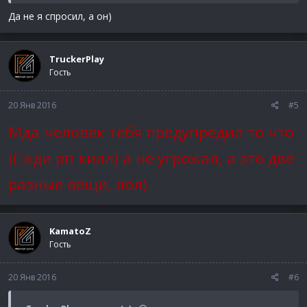
Да не я спросил, а он)
TruckerPlay
Гость
20 Янв 2016
#5
Мда человек тебя предупредил то что
(( жди рп килл) а не угрожал, а это две
разные вещи, лол)
KamatoZ
Гость
20 Янв 2016
#6