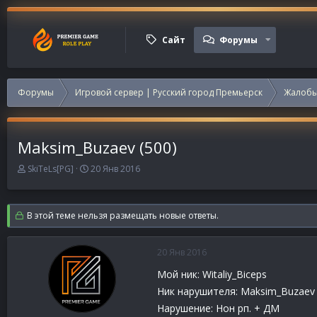
Сайт
Форумы
Форумы
Игровой сервер | Русский город Премьерск
Жалобы
Maksim_Buzaev (500)
А
Д
SkiTeLs[PG]
20 Янв 2016
в
а
т
т
о
а
В этой теме нельзя размещать новые ответы.
р
н
т
а
е
ч
20 Янв 2016
м
а
ы
л
Мой ник: Witaliy_Biceps
а
Ник нарушителя: Maksim_Buzaev
Нарушение: Нон рп. + ДМ