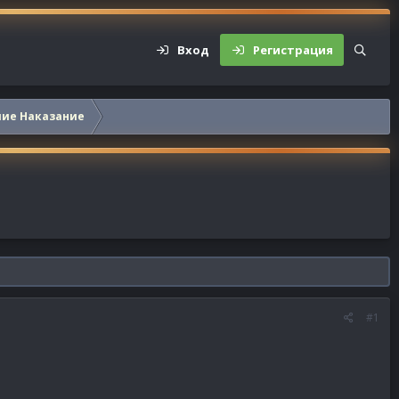
Вход
Регистрация
шие Наказание
#1