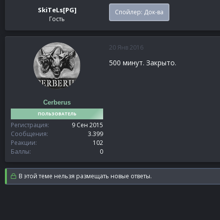
SkiTeLs[PG]
Спойлер:
Док-ва
Гость
20 Янв 2016
500 минут. Закрыто.
Cerberus
ПОЛЬЗОВАТЕЛЬ
Регистрация
9 Сен 2015
Сообщения
3.399
Реакции
102
Баллы
0
В этой теме нельзя размещать новые ответы.