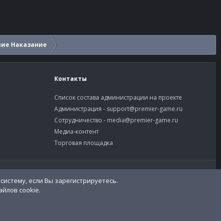
шие Наказание
Контакты
Список состава администрации на проекте
Администрация -
support@premier-game.ru
Сотрудничество -
media@premier-game.ru
Медиа-контент
Торговая площадка
словия и правила
Политика конфиденциальности
Помощь
систему, если Вы зарегистрируетесь.
R
S
йлов cookie.
S