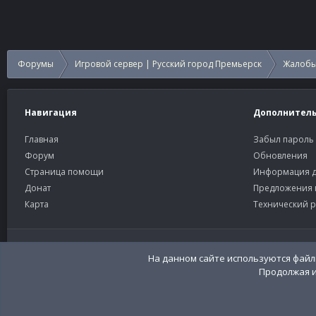
Форумы
Игровой сервер | Русский город Премьерск
Жалобы
Навигация
Дополнител
Главная
Забыл пароль
Форум
Обновления
Страница помощи
Информация д
Донат
Предложения 
Карта
Технический р
Старый тёмный
Russian (RU)
На данном сайте используются файлы
Продолжая и
Community platform by XenForo®
© 2010-2026 XenForo Ltd
Перевод:
XenFor