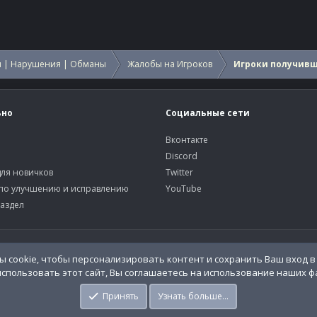
 | Нарушения | Обманы
Жалобы на Игроков
Игроки получив
ьно
Социальные сети
Вконтакте
Discord
ля новичков
Twitter
по улучшению и исправлению
YouTube
аздел
У
 cookie, чтобы персонализировать контент и сохранить Ваш вход в 
спользовать этот сайт, Вы соглашаетесь на использование наших фа
o.Info
Принять
Узнать больше…