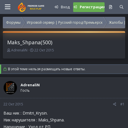
Вход
Регистрация
Форумы
Игровой сервер | Русский город Премьерск
Жалобы | 
Maks_Shpana(500)
А
Д
AdrenaliN
22 Окт 2015
в
а
т
т
о
а
В этой теме нельзя размещать новые ответы.
р
н
т
а
е
ч
AdrenaliN
м
а
Гость
ы
л
а
22 Окт 2015
#1
Ваш ник : Dmitri_Krysin.
Ник нарушителя : Maks_Shpana.
Нарушение : Уход от РП.