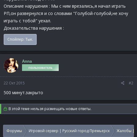
Описание нарушения : Мы с ним врезались,я начал играть
РП,он развернулся и со словами "Голубой-голубой,не хочу
играть с тобой" уехал.
Доказательства нарушения :
Спойлер:
Тык.
Anna
ПОЛЬЗОВАТЕЛЬ
22 Окт 2015
#2
500 минут.закрыто
В этой теме нельзя размещать новые ответы.
Форумы
Игровой сервер | Русский город Премьерск
Жалобы | 