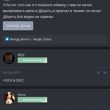
4.После того как я отказался обмену с ним он начал
вылавливать меня и ДБшить,я приехал в тюнинг он начал
ДБшить.Всё видно на скринах.
Спойлер:
Док-ва
Р
Serega_Moroz
и
Sergei_Zotov
е
а
к
RED
ц
ПОЛЬЗОВАТЕЛЬ
и
и
:
28 Окт 2015
#2
+ОСК в ООС
Anna
ПОЛЬЗОВАТЕЛЬ