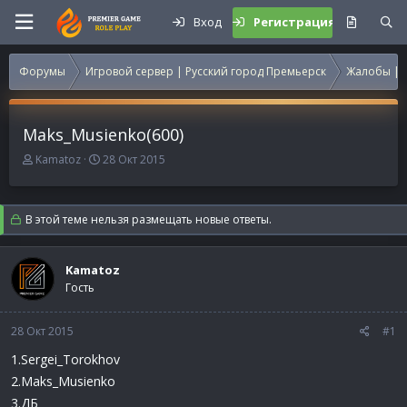
Вход
Регистрация
Форумы
Игровой сервер | Русский город Премьерск
Жалобы | 
Maks_Musienko(600)
А
Д
Kamatoz
28 Окт 2015
в
а
т
т
о
а
В этой теме нельзя размещать новые ответы.
р
н
т
а
е
ч
Kamatoz
м
а
Гость
ы
л
а
28 Окт 2015
#1
1.Sergei_Torokhov
2.Maks_Musienko
3.ДБ