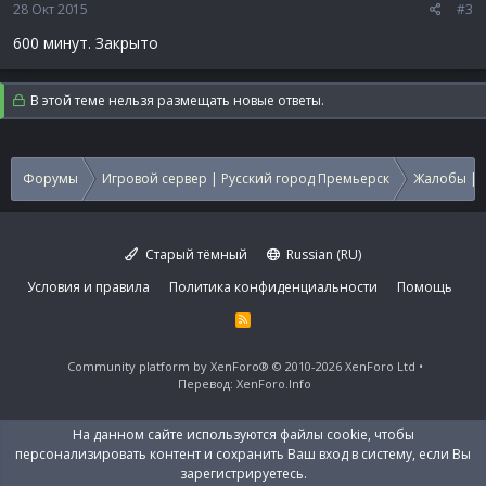
28 Окт 2015
#3
600 минут. Закрыто
В этой теме нельзя размещать новые ответы.
Форумы
Игровой сервер | Русский город Премьерск
Жалобы | 
Старый тёмный
Russian (RU)
Условия и правила
Политика конфиденциальности
Помощь
R
S
S
Community platform by XenForo®
© 2010-2026 XenForo Ltd
Перевод:
XenForo.Info
На данном сайте используются файлы cookie, чтобы
персонализировать контент и сохранить Ваш вход в систему, если Вы
зарегистрируетесь.