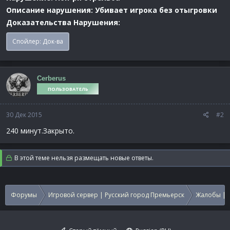
Описание нарушения: Убивает игрока без отыгровки
Доказательства Нарушения:
Спойлер:
Док-ва
Cerberus
ПОЛЬЗОВАТЕЛЬ
30 Дек 2015
#2
240 минут.Закрыто.
В этой теме нельзя размещать новые ответы.
Форумы
Игровой сервер | Русский город Премьерск
Жалобы | 