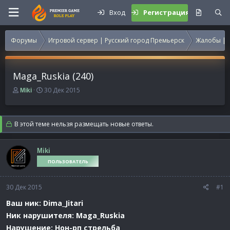
Вход
Регистрация
Форумы
Игровой сервер | Русский город Премьерск
Жалобы | 
Maga_Ruskia (240)
А
Д
30 Дек 2015
Miki
в
а
т
т
о
а
В этой теме нельзя размещать новые ответы.
р
н
т
а
е
ч
Miki
м
а
ПОЛЬЗОВАТЕЛЬ
ы
л
а
30 Дек 2015
#1
Ваш ник: Dima_Jitari
Ник нарушителя: Maga_Ruskia
Нарушение: Нон-рп стрельба