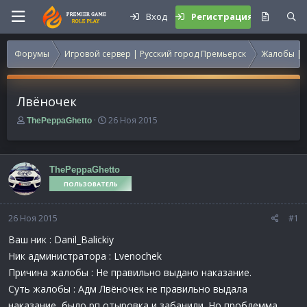
Вход
Регистрация
Форумы
Игровой сервер | Русский город Премьерск
Жалобы | 
Лвёночек
А
Д
26 Ноя 2015
ThePeppaGhetto
в
а
т
т
о
а
р
н
ThePeppaGhetto
т
а
ПОЛЬЗОВАТЕЛЬ
е
ч
м
а
26 Ноя 2015
ы
л
#1
а
Ваш ник : Danil_Balickiy
Ник администратора : Lvenochek
Причина жалобы : Не правильно выдано наказание.
Суть жалобы : Адм Лвёночек не правильно выдала
наказание, было рп отыровка и забанили. Но проблемма