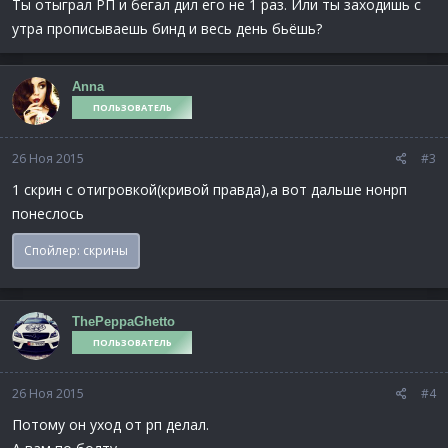
Ты отыграл РП и бегал дил его не 1 раз. Или ты заходишь с
утра прописываешь бинд и весь день бьёшь?
Anna
ПОЛЬЗОВАТЕЛЬ
26 Ноя 2015
#3
1 скрин с отигровкой(кривой правда),а вот дальше нонрп
понеслось
Спойлер:
скрины
ThePeppaGhetto
ПОЛЬЗОВАТЕЛЬ
26 Ноя 2015
#4
Потому он уход от рп делал.