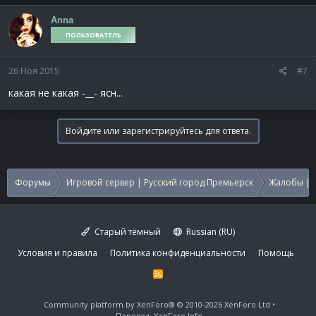
Anna
ПОЛЬЗОВАТЕЛЬ
26 Ноя 2015
#7
какая не какая -__- ясн...
Войдите или зарегистрируйтесь для ответа.
Форумы
Игровой сервер | Русский город Премьерск
Жалобы | 
Старый тёмный
Russian (RU)
Условия и правила
Политика конфиденциальности
Помощь
R
S
S
Community platform by XenForo®
© 2010-2026 XenForo Ltd
Перевод:
XenForo.Info