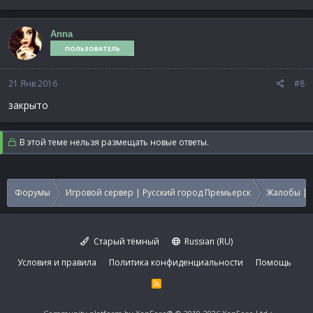
Anna
ПОЛЬЗОВАТЕЛЬ
21 Янв 2016
#8
закрыто
В этой теме нельзя размещать новые ответы.
Форумы
Игровой сервер | Русский город Премьерск
Жалобы | 
Старый тёмный
Russian (RU)
Условия и правила
Политика конфиденциальности
Помощь
R
S
S