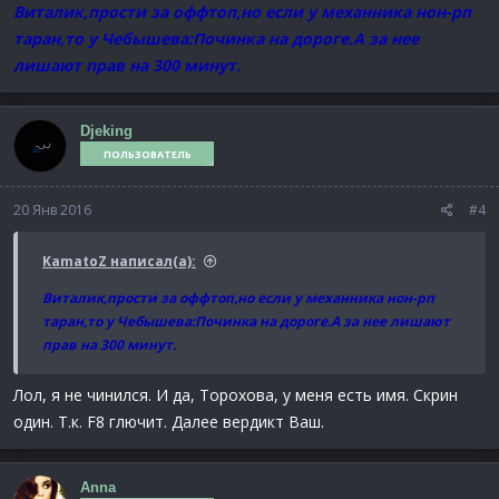
Виталик,прости за оффтоп,но если у механника нон-рп
таран,то у Чебышева:Починка на дороге.А за нее
лишают прав на 300 минут.
Djeking
ПОЛЬЗОВАТЕЛЬ
20 Янв 2016
#4
KamatoZ написал(а):
Виталик,прости за оффтоп,но если у механника нон-рп
таран,то у Чебышева:Починка на дороге.А за нее лишают
прав на 300 минут.
Лол, я не чинился. И да, Торохова, у меня есть имя. Скрин
один. Т.к. F8 глючит. Далее вердикт Ваш.
Anna