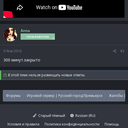
Anna
ПОЛЬЗОВАТЕЛЬ
9 Янв 2016
#2
300 минут.закрыто
В этой теме нельзя размещать новые ответы.
Форумы
Игровой сервер | Русский город Премьерск
Жалобы | 
Старый тёмный
Russian (RU)
Условия и правила
Политика конфиденциальности
Помощь