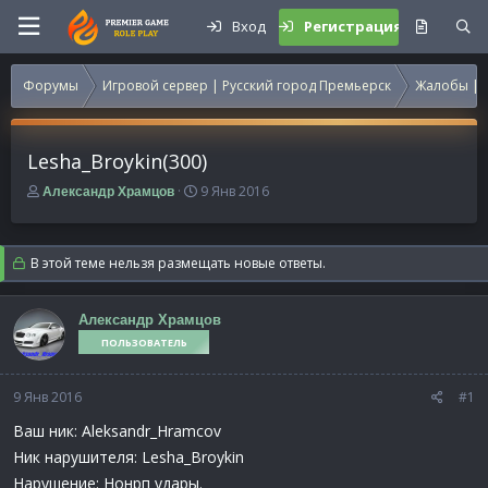
Вход
Регистрация
Форумы
Игровой сервер | Русский город Премьерск
Жалобы | 
Lesha_Broykin(300)
А
Д
9 Янв 2016
Александр Храмцов
в
а
т
т
о
а
В этой теме нельзя размещать новые ответы.
р
н
т
а
е
ч
Александр Храмцов
м
а
ПОЛЬЗОВАТЕЛЬ
ы
л
а
9 Янв 2016
#1
Ваш ник: Aleksandr_Hramcov
Ник нарушителя: Lesha_Broykin
Нарушение: Нонрп удары.