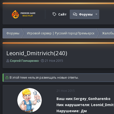
Сайт
Форумы
Форумы
Игровой сервер | Русский город Премьерск
Жалобы
Leonid_Dmitrivich(240)
А
Д
21 Ноя 2015
Сергей Гончаренко
в
а
т
т
о
а
В этой теме нельзя размещать новые ответы.
р
н
т
а
е
ч
21 Ноя 2015
м
а
ы
л
Ваш ник:Sergey_Gonharenko
а
Ник нарушителя: Leonid_Dmitr
Нарушение: Дм