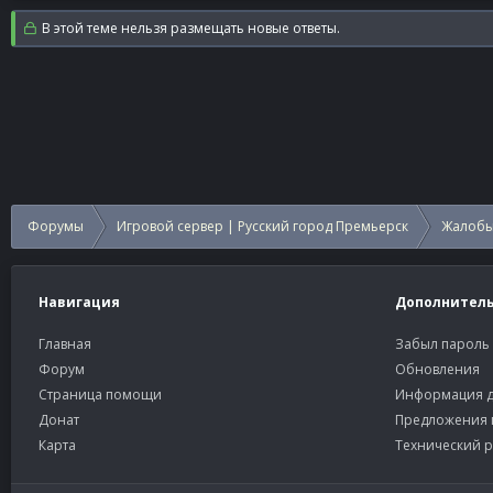
В этой теме нельзя размещать новые ответы.
Форумы
Игровой сервер | Русский город Премьерск
Жалобы
Навигация
Дополнител
Главная
Забыл пароль
Форум
Обновления
Страница помощи
Информация д
Донат
Предложения 
Карта
Технический р