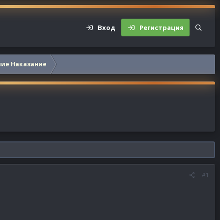
Вход
Регистрация
шие Наказание
#1