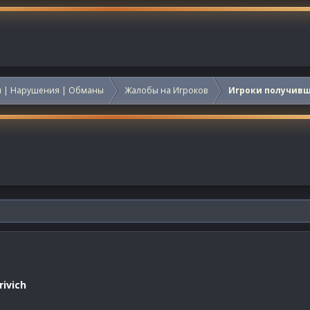
 | Нарушения | Обманы
Жалобы на Игроков
Игроки получив
ivich