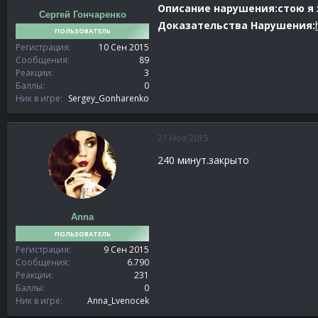
Описание нарушения:стою я 
Сергей Гончаренко
Доказательства Нарушения:
ПОЛЬЗОВАТЕЛЬ
Регистрация
10 Сен 2015
Сообщения
89
Реакции
3
Баллы
0
Ник в игре
Sergey_Gonharenko
21 Ноя 2015
240 минут.закрыто
Anna
ПОЛЬЗОВАТЕЛЬ
Регистрация
9 Сен 2015
Сообщения
6.790
Реакции
231
Баллы
0
Ник в игре
Anna_Lvenocek