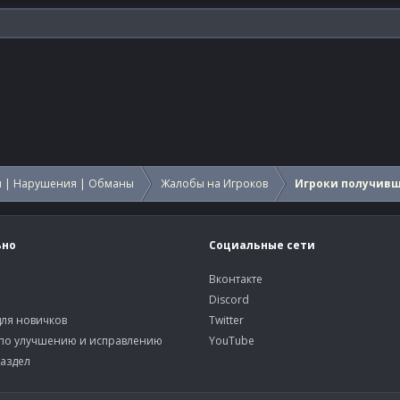
 | Нарушения | Обманы
Жалобы на Игроков
Игроки получив
ьно
Социальные сети
Вконтакте
Discord
ля новичков
Twitter
по улучшению и исправлению
YouTube
аздел