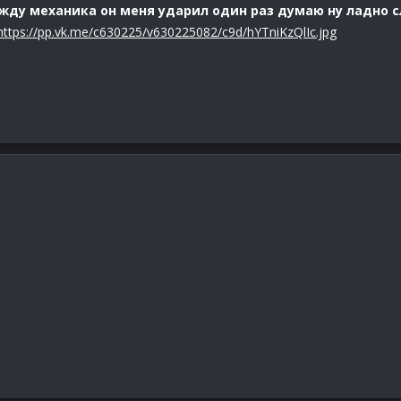
жду механика он меня ударил один раз думаю ну ладно с
https://pp.vk.me/c630225/v630225082/c9d/hYTniKzQlIc.jpg