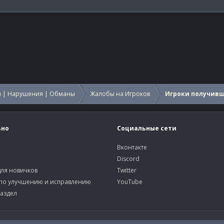
 | Нарушения | Обманы
Жалобы на Игроков
Игроки получив
ьно
Социальные сети
Вконтакте
Discord
ля новичков
Twitter
по улучшению и исправлению
YouTube
аздел