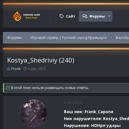
Сайт
Форумы
Форумы
Игровой сервер | Русский город Премьерск
Жалобы
Kostya_Shedriviy (240)
А
Д
9 Дек 2015
Frank
в
а
т
т
о
а
В этой теме нельзя размещать новые ответы.
р
н
т
а
е
ч
9 Дек 2015
м
а
ы
л
Ваш ник: Frank_Capone
а
Ник нарушителя: Kostya_Shedr
Нарушение: НОНрп удары