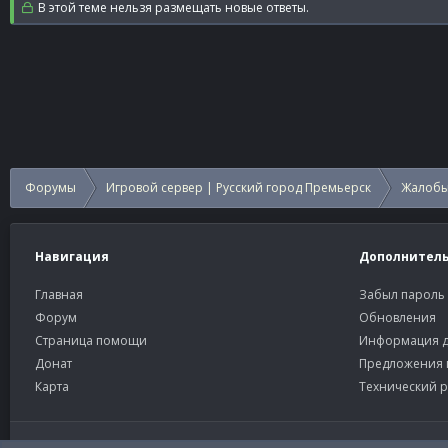
В этой теме нельзя размещать новые ответы.
Форумы
Игровой сервер | Русский город Премьерск
Жалобы
Навигация
Дополнител
Главная
Забыл пароль
Форум
Обновления
Страница помощи
Информация д
Донат
Предложения 
Карта
Технический р