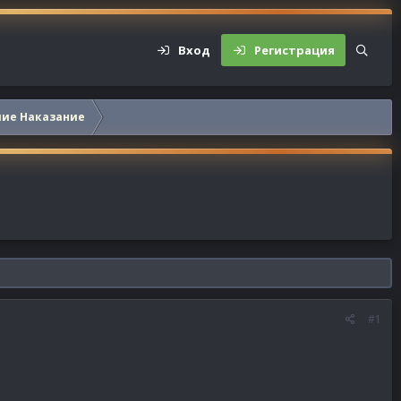
Вход
Регистрация
шие Наказание
#1