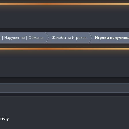
 | Нарушения | Обманы
Жалобы на Игроков
Игроки получив
iviy