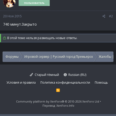
ПОЛЬЗОВАТЕЛЬ
20 Ноя 2015
#2
740 минут.Закрыто
В этой теме нельзя размещать новые ответы.
Форумы
Игровой сервер | Русский город Премьерск
Жалобы | 
Старый тёмный
Russian (RU)
Условия и правила
Политика конфиденциальности
Помощь
R
S
S
Community platform by XenForo®
© 2010-2026 XenForo Ltd
Перевод:
XenForo.Info