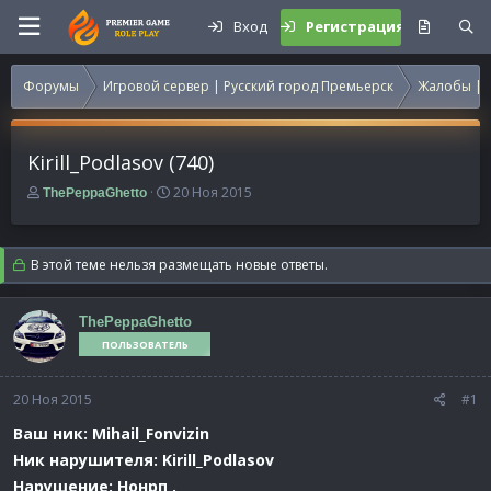
Вход
Регистрация
Форумы
Игровой сервер | Русский город Премьерск
Жалобы | 
Kirill_Podlasov (740)
А
Д
20 Ноя 2015
ThePeppaGhetto
в
а
т
т
о
а
В этой теме нельзя размещать новые ответы.
р
н
т
а
е
ч
ThePeppaGhetto
м
а
ПОЛЬЗОВАТЕЛЬ
ы
л
а
20 Ноя 2015
#1
Ваш ник: Mihail_Fonvizin
Ник нарушителя: Kirill_Podlasov
Нарушение: Нонрп .