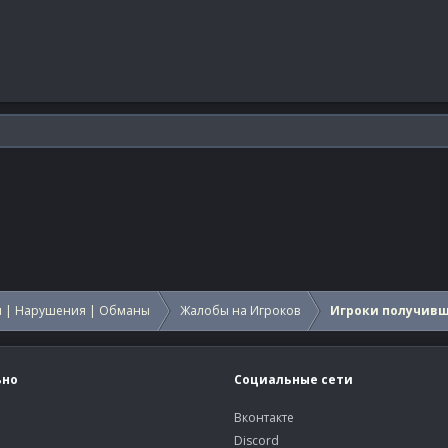
 | Нарушения | Обманы
Жалобы на Игроков
Игроки получив
ьно
Социальные сети
Вконтакте
Discord