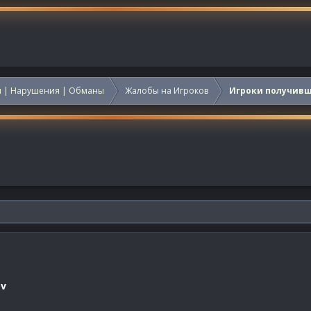
 | Нарушения | Обманы
Жалобы на Игроков
Игроки получив
ov