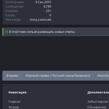
Регистрация
9 Сен 2015
Сообщения
6.790
Реакции
231
Баллы
0
Ник в игре
Anna_Lvenocek
В этой теме нельзя размещать новые ответы.
Форумы
Игровой сервер | Русский город Премьерск
Жалобы
Навигация
Дополнител
Главная
Забыл пароль
Форум
Обновления