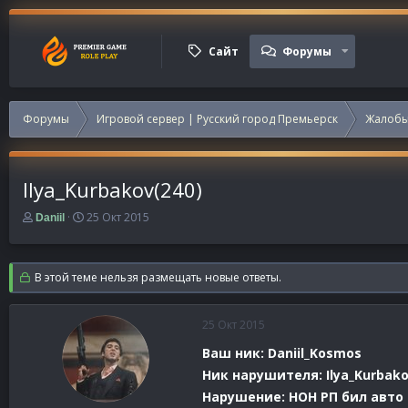
Сайт
Форумы
Форумы
Игровой сервер | Русский город Премьерск
Жалобы
Ilya_Kurbakov(240)
А
Д
25 Окт 2015
Daniil
в
а
т
т
о
а
В этой теме нельзя размещать новые ответы.
р
н
т
а
е
ч
25 Окт 2015
м
а
ы
л
Ваш ник: Daniil_Kosmos
а
Ник нарушителя: Ilya_Kurbak
Нарушение: НОН РП бил авто