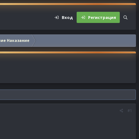
Вход
Регистрация
шие Наказание
#1