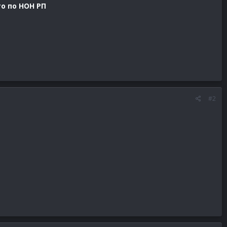
о по НОН РП
#2