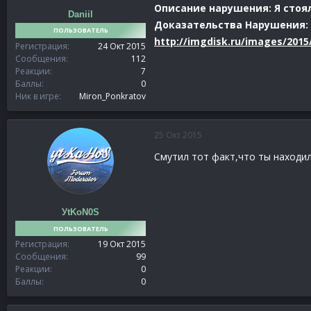
Описание нарушения: Я стоял
Daniil
Доказательства Нарушения:
ПОЛЬЗОВАТЕЛЬ
http://imgdisk.ru/images/201
Регистрация
24 Окт 2015
Сообщения
112
Реакции
7
Баллы
0
Ник в игре
Miron_Ponkratov
25 Окт 2015
Смутил тот факт,что ты находил
УtKoN0S
ПОЛЬЗОВАТЕЛЬ
Регистрация
19 Окт 2015
Сообщения
99
Реакции
0
Баллы
0