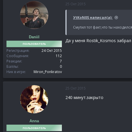
25 Окт 2015
УtKoN0S написал(а):
Смутил тот факт,что ты находился
Daniil
Да у меня Rostik_Kosmos забрал
ПОЛЬЗОВАТЕЛЬ
Регистрация
24 Окт 2015
Сообщения
112
Реакции
7
Баллы
0
Ник в игре
Miron_Ponkratov
25 Окт 2015
240 минут.закрыто
Anna
ПОЛЬЗОВАТЕЛЬ