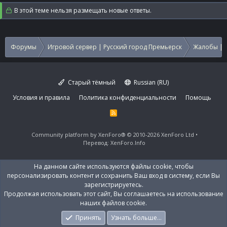
В этой теме нельзя размещать новые ответы.
Форумы
Игровой сервер | Русский город Премьерск
Жалобы | 
Старый тёмный
Russian (RU)
Условия и правила
Политика конфиденциальности
Помощь
R
S
S
Community platform by XenForo®
© 2010-2026 XenForo Ltd
Перевод:
XenForo.Info
На данном сайте используются файлы cookie, чтобы
персонализировать контент и сохранить Ваш вход в систему, если Вы
зарегистрируетесь.
Продолжая использовать этот сайт, Вы соглашаетесь на использование
наших файлов cookie.
Принять
Узнать больше…