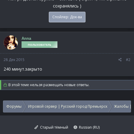
сохранялись )
Спойлер:
Док-ва
Anna
ПОЛЬЗОВАТЕЛЬ
28 Дек 2015
#2
240 минут.закрыто
В этой теме нельзя размещать новые ответы.
Форумы
Игровой сервер | Русский город Премьерск
Жалобы | 
Старый тёмный
Russian (RU)