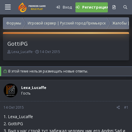
Вход
Регистрация
Форумы
Игровой сервер | Русский город Премьерск
Жалобы | 
GottiPG
А
Д
Lexa_Lucaffe
14 Окт 2015
в
а
т
т
о
а
В этой теме нельзя размещать новые ответы.
р
н
т
а
е
ч
Lexa_Lucaffe
м
а
Гость
ы
л
а
14 Окт 2015
#1
1. Lexa_Lucaffe
2. GottiPG
3. Был у нас строй тут забежал человек ник его Andrei Sad и