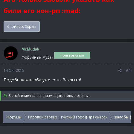
били его нон-рп :mad:
Спойлер:
Скрин
McMudak
ПОЛЬЗОВАТЕЛЬ
Форумный Мудак
14 Окт 2015
#4
Подобная жалоба уже есть. Закрыто!
В этой теме нельзя размещать новые ответы.
Форумы
Игровой сервер | Русский город Премьерск
Жалобы | 