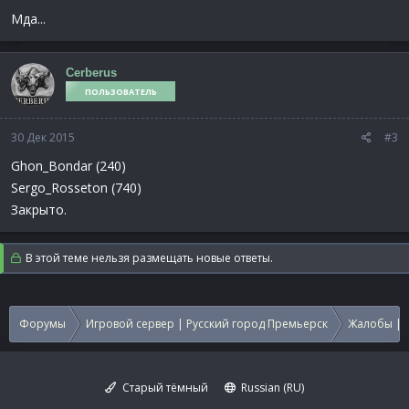
Мда...
Cerberus
ПОЛЬЗОВАТЕЛЬ
30 Дек 2015
#3
Ghon_Bondar (240)
Sergo_Rosseton (740)
Закрыто.
В этой теме нельзя размещать новые ответы.
Форумы
Игровой сервер | Русский город Премьерск
Жалобы | 
Старый тёмный
Russian (RU)