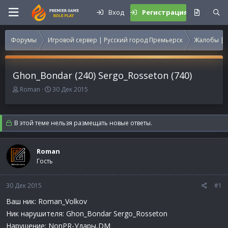
Вход
Регистрация
Форумы
Игровой сервер | Русский город Премьерск
Жалобы | 
Ghon_Bondar (240) Sergo_Rosseton (740)
А
Д
Roman
30 Дек 2015
в
а
т
т
о
а
В этой теме нельзя размещать новые ответы.
р
н
т
а
е
ч
Roman
м
а
Гость
ы
л
а
30 Дек 2015
#1
Ваш ник: Roman_Volkov
Ник нарушителя: Ghon_Bondar Sergo_Rosseton
Нарушение: NonPR-Удары,DM