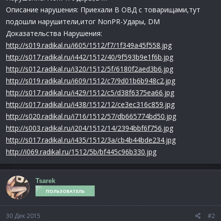
Описание нарушения: Приехали В ОВД с товарищами,тут
подошли нарушители,итог NonPR-Удары, DM
Доказательства Нарушения:
http://s019.radikal.ru/i605/1512/f7/1f349a45f558.jpg
http://s017.radikal.ru/i442/1512/40/9f593b9e1f6b.jpg
http://s012.radikal.ru/i320/1512/5f/6180f2aed3b6.jpg
http://s019.radikal.ru/i609/1512/c7/9d01b6b948c2.jpg
http://s017.radikal.ru/i429/1512/c5/d38f6375ea66.jpg
http://s017.radikal.ru/i438/1512/12/ce3ec316c859.jpg
http://s020.radikal.ru/i716/1512/57/db665774bd50.jpg
http://s003.radikal.ru/i204/1512/14/2394bbf6f756.jpg
http://s017.radikal.ru/i435/1512/3a/cb4b44bde234.jpg
http://i069.radikal.ru/1512/5b/bf445c96b330.jpg
Tsarek
ПОЛЬЗОВАТЕЛЬ
30 Дек 2015
#2