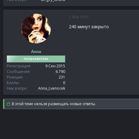
1 Янв 2016
240 минут.закрыто
Anna
ПОЛЬЗОВАТЕЛЬ
Регистрация
9 Сен 2015
Сообщения
6.790
Реакции
231
Баллы
0
Ник в игре
Anna_Lvenocek
В этой теме нельзя размещать новые ответы.