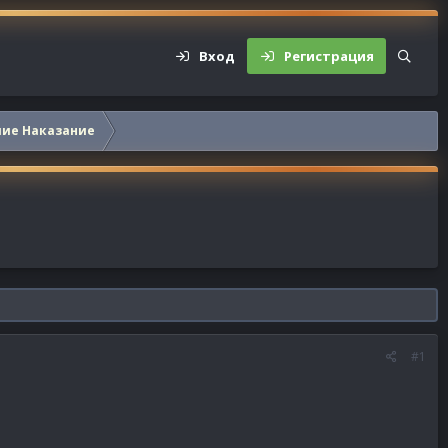
Вход
Регистрация
шие Наказание
#1