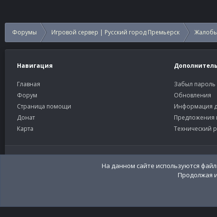
Форумы
Игровой сервер | Русский город Премьерск
Жалобы
Навигация
Дополнител
Главная
Забыл пароль
Форум
Обновления
Страница помощи
Информация д
Донат
Предложения 
Карта
Технический р
Старый тёмный
Russian (RU)
Community platform by XenForo®
© 2010-2026 XenForo Ltd
Перевод:
XenFor