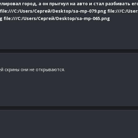
лировал город, а он прыгнул на авто и стал разбивать ег
e:///C:/Users/Сергей/Desktop/sa-mp-079.png file:///C:/User
 file:///C:/Users/Сергей/Desktop/sa-mp-065.png
й скрины они не открываются.