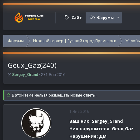
Сайт
Форумы
Форумы
Игровой сервер | Русский город Премьерск
Жалобы
Geux_Gaz(240)
А
Д
1 Янв 2016
Sergey_Grand
в
а
т
т
о
а
В этой теме нельзя размещать новые ответы.
р
н
т
а
е
ч
1 Янв 2016
м
а
ы
л
Ваш ник: Sergey_Grand
а
Ник нарушителя: Geux_Gaz
Нарушение: Дм