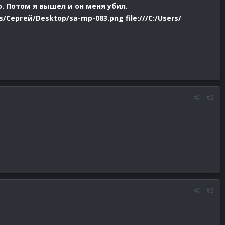
о. Потом я вышел и он меня убил.
s/Сергей/Desktop/sa-mp-083.png file:///C:/Users/
#2
#3