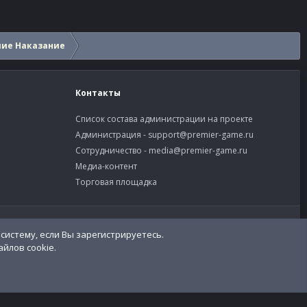
шие Наказание
Контакты
Список состава администрации на проекте
Администрация -
support@premier-game.ru
Сотрудничество -
media@premier-game.ru
Медиа-контент
Торговая площадка
словия и правила
Политика конфиденциальности
Помощь
R
S
S