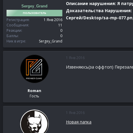
Описание нарушения: Я патру
Sergey_Grand
Доказательства Нарушения: fil
ПОЛЬЗОВАТЕЛЬ
Сергей/Desktop/sa-mp-077.png
Регистрация
1 Янв 2016
Сообщения
11
Реакции
0
Баллы
0
Ник в игре
Sergey_Grand
1 Янв 2016
Извеняюсь(за оффтоп) Перезале
Roman
Гость
1 Янв 2016
Новая папка