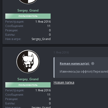
Sergey_Grand
ПОЛЬЗОВАТЕЛЬ
Регистрация
1 Янв 2016
Сообщения
11
Реакции
0
Баллы
0
Ник в игре
Sergey_Grand
1 Янв 2016
Roman написал(а):
Извеняюсь(за оффтоп) Перезалей
Sergey_Grand
Новая папка
ПОЛЬЗОВАТЕЛЬ
Регистрация
1 Янв 2016
Сообщения
11
Реакции
0
Баллы
0
Ник в игре
Sergey_Grand