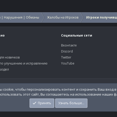
 | Нарушения | Обманы
Жалобы на Игроков
Игроки получив
ьно
Социальные сети
Вконтакте
Discord
ля новичков
Twitter
по улучшению и исправлению
YouTube
аздел
У
o.Info