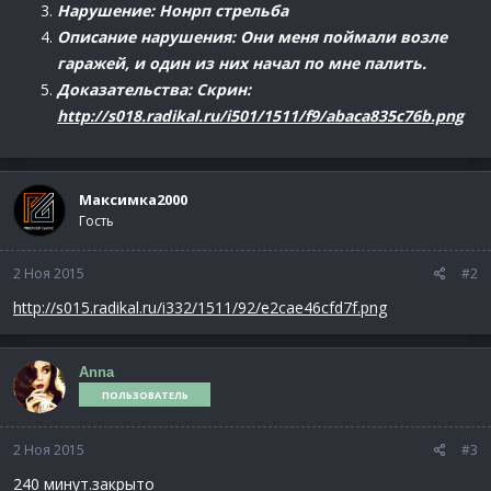
Нарушение: Нонрп стрельба
Описание нарушения: Они меня поймали возле
гаражей, и один из них начал по мне палить.
Доказательства: Скрин:
http://s018.radikal.ru/i501/1511/f9/abaca835c76b.png
Максимка2000
Гость
2 Ноя 2015
#2
http://s015.radikal.ru/i332/1511/92/e2cae46cfd7f.png
Anna
ПОЛЬЗОВАТЕЛЬ
2 Ноя 2015
#3
240 минут.закрыто