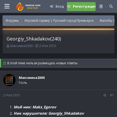
Вход
Регистрация
Форумы
Игровой сервер | Русский город Премьерск
Жалобы | 
Georgiy_Shkadakov(240)
А
Д
Максимка2000
2 Ноя 2015
в
а
т
т
о
а
В этой теме нельзя размещать новые ответы.
р
н
т
а
е
ч
Максимка2000
м
а
Гость
ы
л
а
2 Ноя 2015
#1
Мой ник: Maks_Egorov
Ник нарушителя: Georgiy_Shkadakov