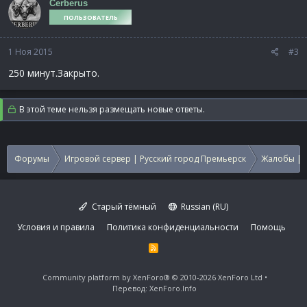
Cerberus
ПОЛЬЗОВАТЕЛЬ
1 Ноя 2015
#3
250 минут.Закрыто.
В этой теме нельзя размещать новые ответы.
Форумы
Игровой сервер | Русский город Премьерск
Жалобы | 
Старый тёмный
Russian (RU)
Условия и правила
Политика конфиденциальности
Помощь
R
S
S
Community platform by XenForo®
© 2010-2026 XenForo Ltd
Перевод:
XenForo.Info