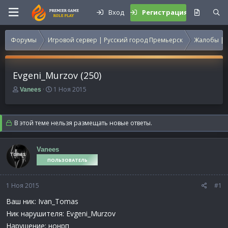
Вход
Регистрация
Форумы
Игровой сервер | Русский город Премьерск
Жалобы | 
Evgeni_Murzov (250)
А
Д
1 Ноя 2015
Vanees
в
а
т
т
о
а
В этой теме нельзя размещать новые ответы.
р
н
т
а
е
ч
Vanees
м
а
ПОЛЬЗОВАТЕЛЬ
ы
л
а
1 Ноя 2015
#1
Ваш ник: Ivan_Tomas
Ник нарушителя: Evgeni_Murzov
Нарушение: нонрп