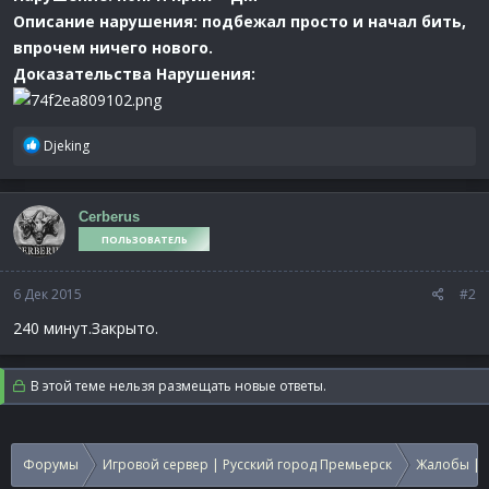
Описание нарушения: подбежал просто и начал бить,
впрочем ничего нового.
Доказательства Нарушения:
Р
Djeking
е
а
к
Cerberus
ц
ПОЛЬЗОВАТЕЛЬ
и
и
:
6 Дек 2015
#2
240 минут.Закрыто.
В этой теме нельзя размещать новые ответы.
Форумы
Игровой сервер | Русский город Премьерск
Жалобы | 