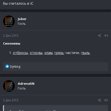
бы считалось в IC
Joker
Гость
3 Дек 2015
#4
Синонимы
отбросы
,
отходы
,
хлам
,
грязь
; частичн.:
пыль
Р
Djeking
е
а
к
AdrenaliN
ц
Гость
и
и
:
3 Дек 2015
#5