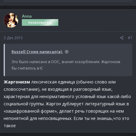
е
а
к
Anna
ц
ПОЛЬЗОВАТЕЛЬ
и
и
:
3 Дек 2015
#7
Russell Crowe написал(а):
Это было написано в ООС, значит оскорбления. Жаргоном
бы считалось в IC
Жаргонизм
лексическая единица (обычно слово или
словосочетание), не входящая в разговорный язык,
характерная для ненормативного условный язык какой-либо
социальной группы. Жаргон дублирует литературный язык в
«зашифрованной форме», делает речь говорящих на нем
непонятной для непосвященных. Если ты не знаешь,что это
такое