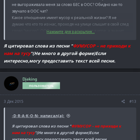
не выгораживала меня за слово БЕС в ООС? Обидно как-то
звучало в ООС чат?
Какое отношение имеет мусор к реальной жизни? Я не
думаю что кто то из нас, проходя на улице слышит в свой след
слово "мусор". ООС чат никак не относится в игре, а значит
Нажмите для раскрытия...
он меня за рамками игры обозвал мусором.
Я цитировал слова из песни "
ФУМУСОР – не приходи к
нам на тусу
"(Не много в другой форме)Если
интересно,могу предоставить текст всей песни.
Djeking
ПОЛЬЗОВАТЕЛЬ
3 Дек 2015
#13
-D-R-A-K-O-N- написал(а):
Я цитировал слова из песни "
ФУМУСОР – не приходи к
нам на тусу
"(Не много в другой форме)Если
интересно,могу предоставить текст всей песни.