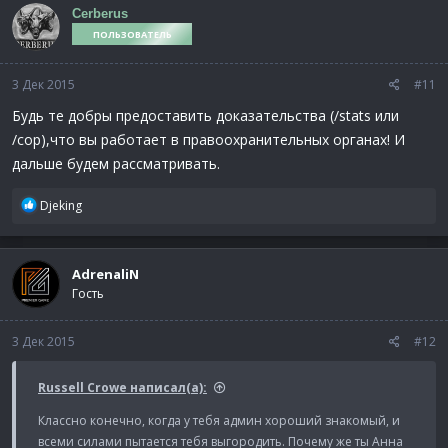
Cerberus
ПОЛЬЗОВАТЕЛЬ
3 Дек 2015
#11
Будь те добры предоставить доказательства (/stats или
/cop),что вы работает в правоохранительных органах! И
дальше будем рассматривать.
Р
Djeking
е
а
к
AdrenaliN
ц
Гость
и
и
:
3 Дек 2015
#12
Russell Crowe написал(а):
Классно конечно, когда у тебя админ хороший знакомый, и
всеми силами пытается тебя выгородить. Почему же ты Анна