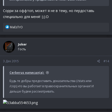
Сорри за оффтоп, может я не в тему, но пердоставь
специально для меня! :);):D
Р
MaEsTrO
е
а
к
Joker
ц
Гость
и
и
:
3 Дек 2015
#14
Cerberus написал(а):
Будь те добры предоставить доказательства (/stats или
/cop),что вы работает в правоохранительных органах! И
дальше будем рассматривать.