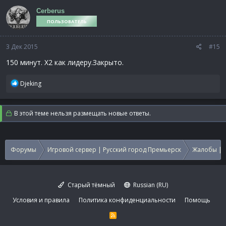
Cerberus
ПОЛЬЗОВАТЕЛЬ
3 Дек 2015
#15
150 минут. Х2 как лидеру.Закрыто.
Р
Djeking
е
а
к
В этой теме нельзя размещать новые ответы.
ц
и
и
:
Форумы
Игровой сервер | Русский город Премьерск
Жалобы | 
Старый тёмный
Russian (RU)
Условия и правила
Политика конфиденциальности
Помощь
R
S