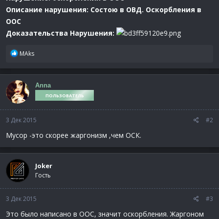
Описание нарушения: Состою в ОВД. О
скорбления в
ООС
Доказательства Нарушения:
Р
MAks
е
а
к
Anna
ц
ПОЛЬЗОВАТЕЛЬ
и
и
:
3 Дек 2015
#2
Мусор -это скорее жаргонизм ,чем ОСК.
Joker
Гость
3 Дек 2015
#3
Это было написано в ООС, значит оскорбления. Жаргоном