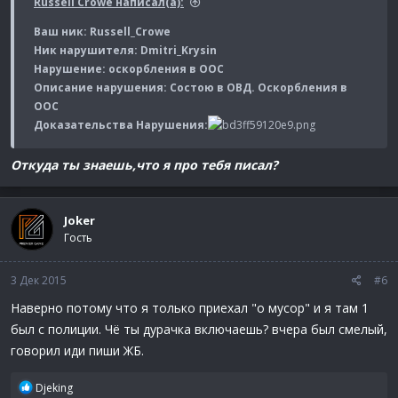
Russell Crowe написал(а):
Ваш ник: Russell_Crowe
Ник нарушителя: Dmitri_Krysin
Нарушение: оскорбления в ООС
Описание нарушения: Состою в ОВД. О
скорбления в
ООС
Доказательства Нарушения:
Откуда ты знаешь,что я про тебя писал?
Joker
Гость
3 Дек 2015
#6
Наверно потому что я только приехал "о мусор" и я там 1
был с полиции. Чё ты дурачка включаешь? вчера был смелый,
говорил иди пиши ЖБ.
Р
Djeking