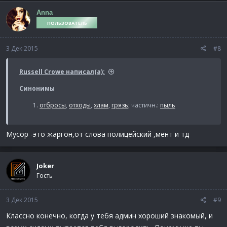
Anna
ПОЛЬЗОВАТЕЛЬ
3 Дек 2015
#8
Russell Crowe написал(а):
Синонимы
отбросы
,
отходы
,
хлам
,
грязь
; частичн.:
пыль
Мусор -это жаргон,от слова полицейский ,мент и тд
Joker
Гость
3 Дек 2015
#9
Классно конечно, когда у тебя админ хороший знакомый, и