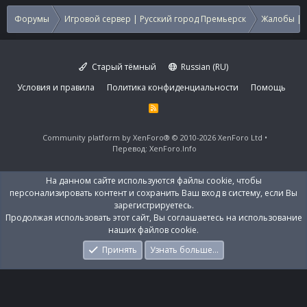
Форумы
Игровой сервер | Русский город Премьерск
Жалобы | 
Старый тёмный
Russian (RU)
Условия и правила
Политика конфиденциальности
Помощь
R
S
S
Community platform by XenForo®
© 2010-2026 XenForo Ltd
Перевод:
XenForo.Info
На данном сайте используются файлы cookie, чтобы
персонализировать контент и сохранить Ваш вход в систему, если Вы
зарегистрируетесь.
Продолжая использовать этот сайт, Вы соглашаетесь на использование
наших файлов cookie.
Принять
Узнать больше…