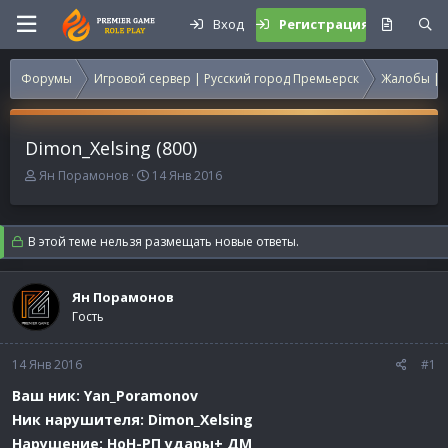
Вход
Регистрация
Форумы
Игровой сервер | Русский город Премьерск
Жалобы | 
Dimon_Xelsing (800)
А
Д
Ян Порамонов
14 Янв 2016
в
а
т
т
о
а
В этой теме нельзя размещать новые ответы.
р
н
т
а
е
ч
Ян Порамонов
м
а
Гость
ы
л
а
14 Янв 2016
#1
Ваш ник: Yan_Poramonov
Ник нарушителя: Dimon_Xelsing
Нарушение: НоН-РП удары+ ДМ