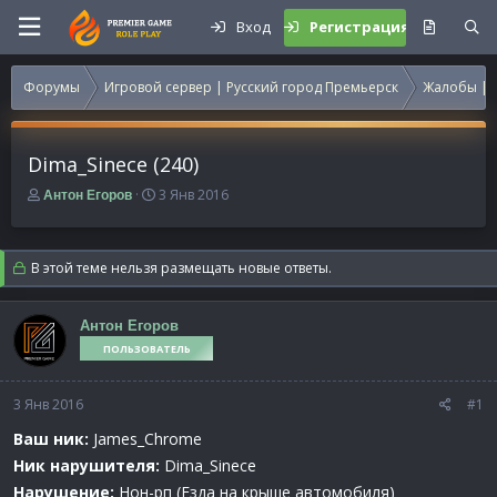
Вход
Регистрация
Форумы
Игровой сервер | Русский город Премьерск
Жалобы | 
Dima_Sinece (240)
А
Д
3 Янв 2016
Антон Егоров
в
а
т
т
о
а
В этой теме нельзя размещать новые ответы.
р
н
т
а
е
ч
Антон Егоров
м
а
ПОЛЬЗОВАТЕЛЬ
ы
л
а
3 Янв 2016
#1
Ваш ник:
James_Chrome
Ник нарушителя:
Dima_Sinece
Нарушение:
Нон-рп (Езда на крыше автомобиля)