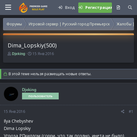
Вход
Регистрация
Форумы
Игровой сервер | Русский город Премьерск
Жалобы | 
Dima_Lopskiy(500)
А
Д
15 Янв 2016
Djeking
в
а
т
т
о
а
В этой теме нельзя размещать новые ответы.
р
н
т
а
е
ч
Djeking
м
а
ПОЛЬЗОВАТЕЛЬ
ы
л
а
15 Янв 2016
#1
Ilya Chebyshev
Dima Lopskiy
Угроза РПкиллом (сорри, что так поздно, инета не было)