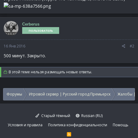
Cerberus
ПОЛЬЗОВАТЕЛЬ
16 Янв 2016
#2
500 минут. Закрыто.
В этой теме нельзя размещать новые ответы.
Форумы
Игровой сервер | Русский город Премьерск
Жалобы | 
Старый тёмный
Russian (RU)
Условия и правила
Политика конфиденциальности
Помощь
R
S