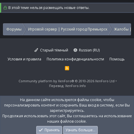
В этой теме нельзя размещать новые ответы.
Форумы
Игровой сервер | Русский город Премьерск
Жалобы | 
Старый тёмный
Russian (RU)
Условия и правила
Политика конфиденциальности
Помощь
R
S
S
Community platform by XenForo®
© 2010-2026 XenForo Ltd
Перевод:
XenForo.Info
На данном сайте используются файлы cookie, чтобы
персонализировать контент и сохранить Ваш вход в систему, если Вы
зарегистрируетесь.
Продолжая использовать этот сайт, Вы соглашаетесь на использование
наших файлов cookie.
Принять
Узнать больше…