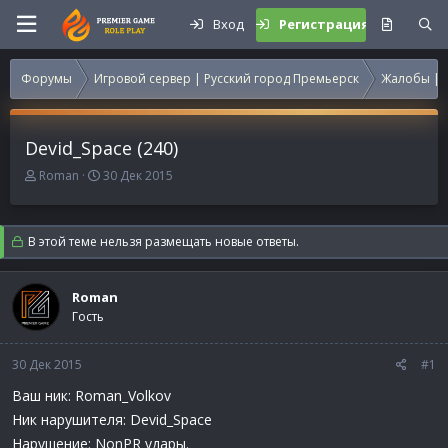
Вход
Регистрация
Форумы
Игровой сервер | Русский город Премьерск
Жалобы | 
Devid_Space (240)
А
Д
Roman
30 Дек 2015
в
а
т
т
о
а
В этой теме нельзя размещать новые ответы.
р
н
т
а
е
ч
Roman
м
а
Гость
ы
л
а
30 Дек 2015
#1
Ваш ник: Roman_Volkov
Ник нарушителя: Devid_Space
Нарушение: NonPR удары.