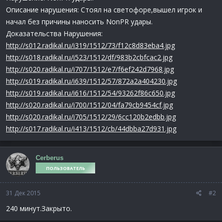
Описание нарушения: Стоял на светофоре,вышел игрок и
начал без причины наносить NonPR удары.
Доказательства Нарушения:
http://s012.radikal.ru/i319/1512/73/f12c8d83eba4.jpg
http://s018.radikal.ru/i523/1512/df/983b2cbfcac2.jpg
http://s020.radikal.ru/i707/1512/e7/f6ef242d7968.jpg
http://s019.radikal.ru/i639/1512/57/872a2a404230.jpg
http://s019.radikal.ru/i616/1512/54/93262f86c650.jpg
http://s020.radikal.ru/i700/1512/04/fa79cb9454cf.jpg
http://s020.radikal.ru/i705/1512/29/6cc120b2edbb.jpg
http://s017.radikal.ru/i413/1512/cb/44dbba27d931.jpg
Cerberus
ПОЛЬЗОВАТЕЛЬ
31 Дек 2015
#2
240 минут.Закрыто.