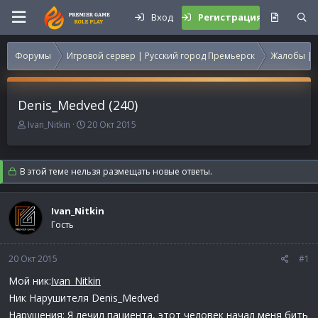
Вход
Регистрация
Форумы
Игровой сервер | Русский город Премьерск
Жалобы | 
Denis_Medved (240)
А
Д
Ivan_Nitkin
20 Окт 2015
в
а
т
т
о
а
В этой теме нельзя размещать новые ответы.
р
н
т
а
е
ч
Ivan_Nitkin
м
а
Гость
ы
л
а
20 Окт 2015
#1
Мой ник:
Ivan_Nitkin
Ник Нарушителя Denis_Medved
Нарушения: Я лечил пациента, этот человек начал меня бить