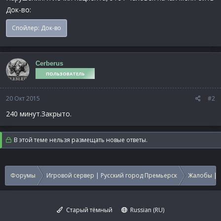
Док-во:
Спойлер:
Док-во
Cerberus
ПОЛЬЗОВАТЕЛЬ
20 Окт 2015
#2
240 минут.Закрыто.
В этой теме нельзя размещать новые ответы.
Форумы
Игровой сервер | Русский город Премьерск
Жалобы | 
Старый тёмный
Russian (RU)