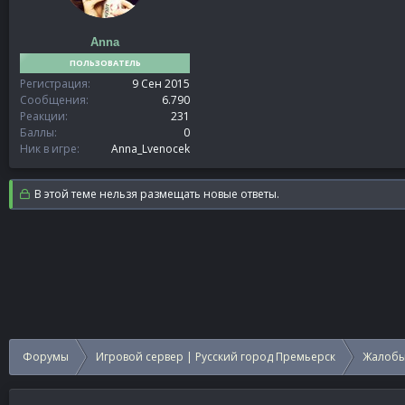
Anna
ПОЛЬЗОВАТЕЛЬ
Регистрация
9 Сен 2015
Сообщения
6.790
Реакции
231
Баллы
0
Ник в игре
Anna_Lvenocek
В этой теме нельзя размещать новые ответы.
Форумы
Игровой сервер | Русский город Премьерск
Жалобы