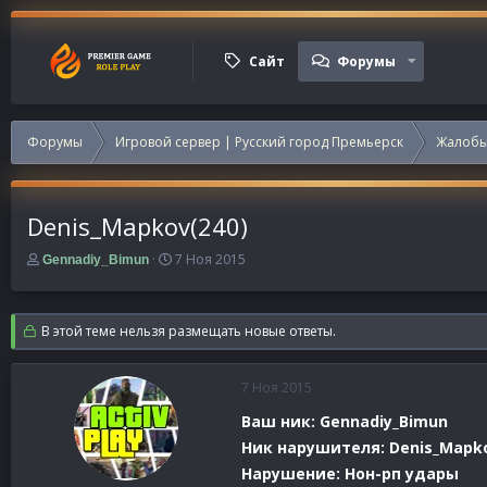
Сайт
Форумы
Форумы
Игровой сервер | Русский город Премьерск
Жалобы
Denis_Mapkov(240)
А
Д
7 Ноя 2015
Gennadiy_Bimun
в
а
т
т
о
а
В этой теме нельзя размещать новые ответы.
р
н
т
а
е
ч
7 Ноя 2015
м
а
ы
л
Ваш ник: Gennadiy_Bimun
а
Ник нарушителя: Denis_Mapk
Нарушение: Нон-рп удары