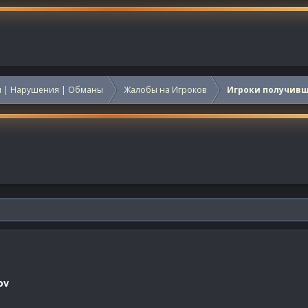
 | Нарушения | Обманы
Жалобы на Игроков
Игроки получив
ov