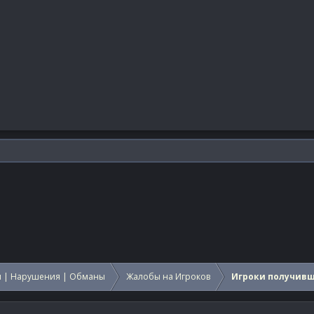
 | Нарушения | Обманы
Жалобы на Игроков
Игроки получив