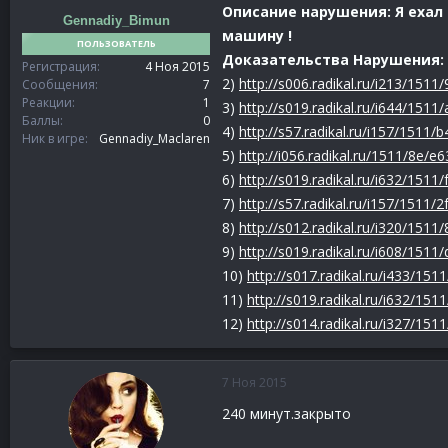
Описание нарушения:
Я ехал
Gennadiy_Bimun
машину !
ПОЛЬЗОВАТЕЛЬ
Доказательства Нарушения:
Регистрация
4 Ноя 2015
2)
http://s006.radikal.ru/i213/1511
Сообщения
7
Реакции
1
3)
http://s019.radikal.ru/i644/151
Баллы
0
4)
http://s57.radikal.ru/i157/1511/
Ник в игре
Gennadiy_Maclaren
5)
http://i056.radikal.ru/1511/8e/
6)
http://s019.radikal.ru/i632/151
7)
http://s57.radikal.ru/i157/1511/
8)
http://s012.radikal.ru/i320/1511
9)
http://s019.radikal.ru/i608/151
10)
http://s017.radikal.ru/i433/15
11)
http://s019.radikal.ru/i632/15
12)
http://s014.radikal.ru/i327/15
7 Ноя 2015
240 минут.закрыто