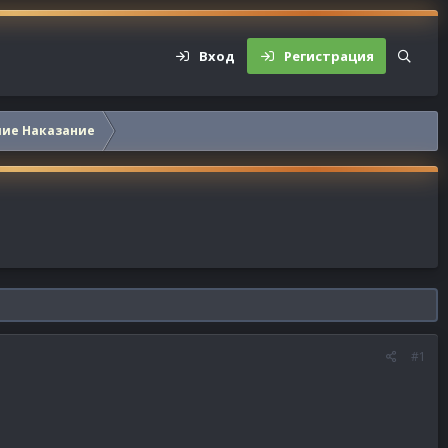
Вход
Регистрация
шие Наказание
#1