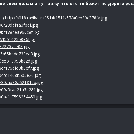
 по свои делам и тут вижу что кто то бежит по дороге р
1)
http://s018.radikal.ru/i514/1511/57/a0eb39c378fa.jpg
/96/29daf1a3fbdf.jpg
1/ab/1884ea966c8f.jpg
b4/f56162350e6f.jpg
e6372707ce08.jpg
1/f5/65bdde733ea8.jpg
2f/55b17793bc2d.jpg
/8e/176dfd8b3ef7.jpg
1/d4/d1468b5b5e26.jpg
11/30/ab80a62181eb.jpg
11/69/5caa21a5e281.jpg
11/0a/f17596254450.jpg