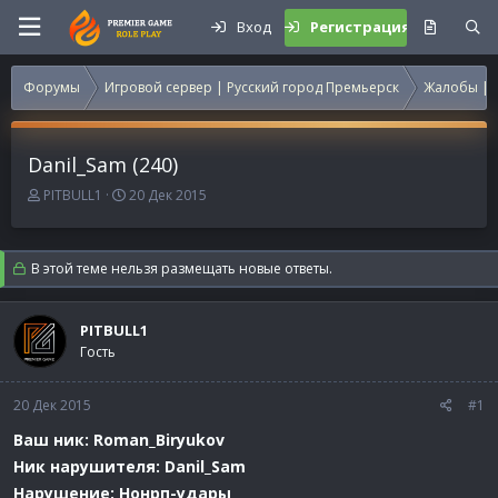
Вход
Регистрация
Форумы
Игровой сервер | Русский город Премьерск
Жалобы | 
Danil_Sam (240)
А
Д
PITBULL1
20 Дек 2015
в
а
т
т
о
а
В этой теме нельзя размещать новые ответы.
р
н
т
а
е
ч
PITBULL1
м
а
Гость
ы
л
а
20 Дек 2015
#1
Ваш ник: Roman_Biryukov
Ник нарушителя: Danil_Sam
Нарушение: Нонрп-удары