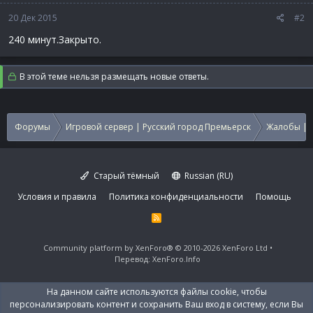
20 Дек 2015
#2
240 минут.Закрыто.
В этой теме нельзя размещать новые ответы.
Форумы
Игровой сервер | Русский город Премьерск
Жалобы | 
Старый тёмный
Russian (RU)
Условия и правила
Политика конфиденциальности
Помощь
R
S
S
Community platform by XenForo®
© 2010-2026 XenForo Ltd
Перевод:
XenForo.Info