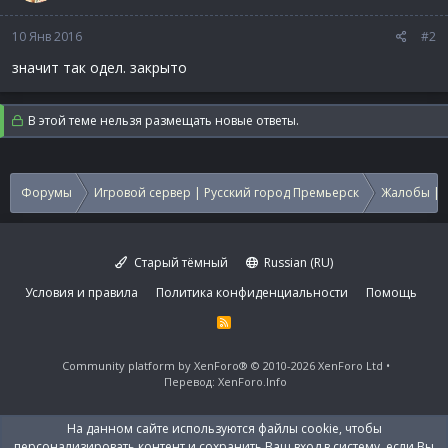
10 Янв 2016
#2
значит так одел. закрыто
В этой теме нельзя размещать новые ответы.
Форумы
Игровой сервер | Русский город Премьерск
Жалобы | 
Старый тёмный
Russian (RU)
Условия и правила
Политика конфиденциальности
Помощь
R
S
S
Community platform by XenForo®
© 2010-2026 XenForo Ltd
Перевод:
XenForo.Info
На данном сайте используются файлы cookie, чтобы
персонализировать контент и сохранить Ваш вход в систему, если Вы