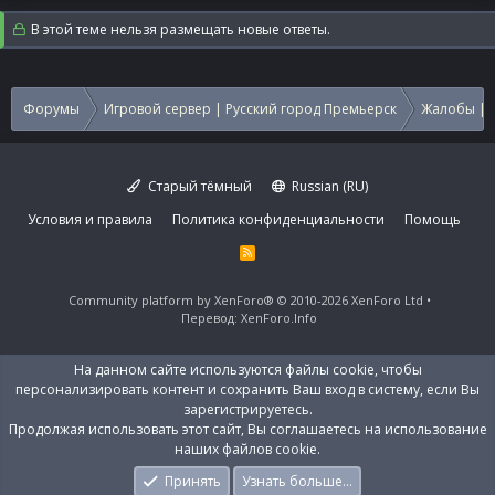
В этой теме нельзя размещать новые ответы.
Форумы
Игровой сервер | Русский город Премьерск
Жалобы | 
Старый тёмный
Russian (RU)
Условия и правила
Политика конфиденциальности
Помощь
R
S
S
Community platform by XenForo®
© 2010-2026 XenForo Ltd
Перевод:
XenForo.Info
На данном сайте используются файлы cookie, чтобы
персонализировать контент и сохранить Ваш вход в систему, если Вы
зарегистрируетесь.
Продолжая использовать этот сайт, Вы соглашаетесь на использование
наших файлов cookie.
Принять
Узнать больше…