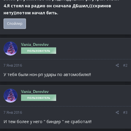
4.Я стоял на радио он сначала ДБшил,((скринов
нету))потом начал бить.
Спойлер
Vania_Derevlev
ПОЛЬЗОВАТЕЛЬ
7 Янв 2016
#2
У тебя были нон-рп удары по автомобилю!!
Vania_Derevlev
ПОЛЬЗОВАТЕЛЬ
7 Янв 2016
#3
И тем более у него " биндер " не сработал!!