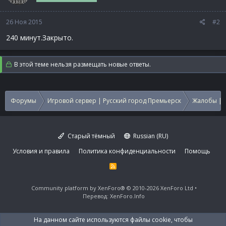
26 Ноя 2015
#2
240 минут.Закрыто.
В этой теме нельзя размещать новые ответы.
Форумы
Игровой сервер | Русский город Премьерск
Жалобы | 
Старый тёмный
Russian (RU)
Условия и правила
Политика конфиденциальности
Помощь
R
S
S
Community platform by XenForo®
© 2010-2026 XenForo Ltd
Перевод:
XenForo.Info
На данном сайте используются файлы cookie, чтобы