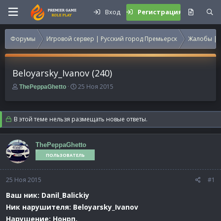
Вход
Регистрация
Форумы
Игровой сервер | Русский город Премьерск
Жалобы | 
Beloyarsky_Ivanov (240)
А
Д
25 Ноя 2015
ThePeppaGhetto
в
а
т
т
о
а
В этой теме нельзя размещать новые ответы.
р
н
т
а
е
ч
ThePeppaGhetto
м
а
ПОЛЬЗОВАТЕЛЬ
ы
л
а
25 Ноя 2015
#1
Ваш ник: Danil_Balickiy
Ник нарушителя: Beloyarsky_Ivanov
Нарушение: Нонрп.