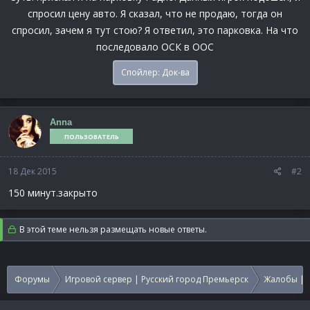
спросил цену авто. Я сказал, что не продаю, тогда он
спросил, зачем я тут стою? Я ответил, это парковка. На что
последовало ОСК в ООС
Спойлер:
Док-ва
Anna
ПОЛЬЗОВАТЕЛЬ
18 Дек 2015
#2
150 минут.закрыто
В этой теме нельзя размещать новые ответы.
Форумы
Игровой сервер | Русский город Премьерск
Жалобы | 