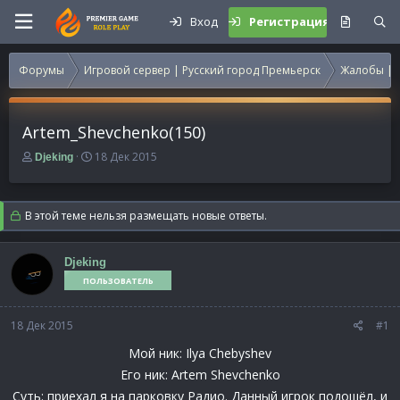
Вход
Регистрация
Форумы
Игровой сервер | Русский город Премьерск
Жалобы | 
Artem_Shevchenko(150)
А
Д
18 Дек 2015
Djeking
в
а
т
т
о
а
В этой теме нельзя размещать новые ответы.
р
н
т
а
е
ч
Djeking
м
а
ПОЛЬЗОВАТЕЛЬ
ы
л
а
18 Дек 2015
#1
Мой ник: Ilya Chebyshev
Его ник: Artem Shevchenko
Суть: приехал я на парковку Радио. Данный игрок подошёл, и