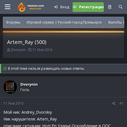
Вход
Регистрация
Форумы
Игровой сервер | Русский город Премьерск
Жалобы | 
Artem_Ray (500)
А
Д
Dvorynin
11 Янв 2016
в
а
т
т
о
а
В этой теме нельзя размещать новые ответы.
р
н
т
а
е
ч
Dvorynin
м
а
Гость
ы
л
а
11 Янв 2016
#1
Мой ник: Andrey_Dvorskiy
Ник нарушителя: Artem_Ray
описание ситуации: НоН Рп Удары! Оскорбление в ООС