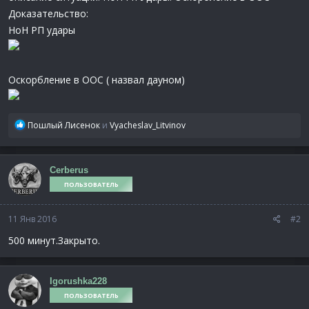
Доказательство:
НоН РП удары
Оскорбление в ООС ( назвал дауном)
Р
Пошлый Лисенок
и
Vyacheslav_Litvinov
е
а
к
Cerberus
ц
ПОЛЬЗОВАТЕЛЬ
и
и
:
11 Янв 2016
#2
500 минут.Закрыто.
Igorushka228
ПОЛЬЗОВАТЕЛЬ