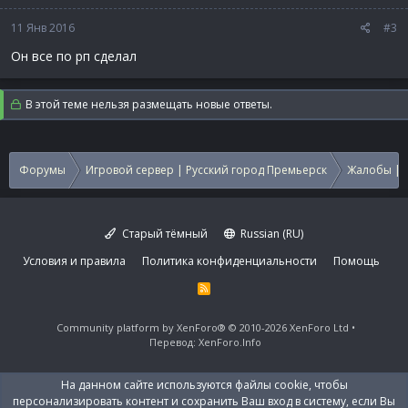
11 Янв 2016
#3
Он все по рп сделал
В этой теме нельзя размещать новые ответы.
Форумы
Игровой сервер | Русский город Премьерск
Жалобы | 
Старый тёмный
Russian (RU)
Условия и правила
Политика конфиденциальности
Помощь
R
S
S
Community platform by XenForo®
© 2010-2026 XenForo Ltd
Перевод:
XenForo.Info