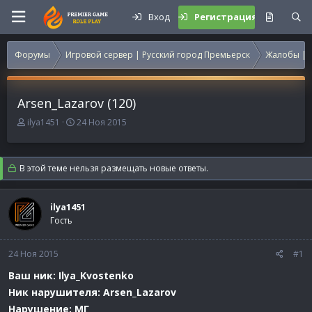
Вход
Регистрация
Форумы
Игровой сервер | Русский город Премьерск
Жалобы | 
Arsen_Lazarov (120)
А
Д
ilya1451
24 Ноя 2015
в
а
т
т
о
а
В этой теме нельзя размещать новые ответы.
р
н
т
а
е
ч
ilya1451
м
а
Гость
ы
л
а
24 Ноя 2015
#1
Ваш ник: Ilya_Kvostenko
Ник нарушителя: Arsen_Lazarov
Нарушение: МГ