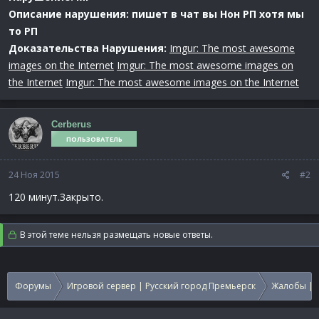
Описание нарушения:
пишет в чат вы Нон РП хотя мы
то РП
Доказательства Нарушения:
Imgur: The most awesome
images on the Internet
Imgur: The most awesome images on
the Internet
Imgur: The most awesome images on the Internet
Cerberus
ПОЛЬЗОВАТЕЛЬ
24 Ноя 2015
#2
120 минут.Закрыто.
В этой теме нельзя размещать новые ответы.
Форумы
Игровой сервер | Русский город Премьерск
Жалобы | 