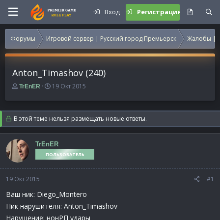
Вход
Регистрация
Форумы
Игровой сервер | Русский город Премьерск
Жалобы | 
Anton_Timashov (240)
А
Д
19 Окт 2015
TrEnER
в
а
т
т
о
а
В этой теме нельзя размещать новые ответы.
р
н
т
а
е
ч
TrEnER
м
а
ПОЛЬЗОВАТЕЛЬ
ы
л
а
19 Окт 2015
#1
Ваш ник: Diego_Montero
Ник нарушителя: Anton_Timashov
Нарушение: нонРП удары