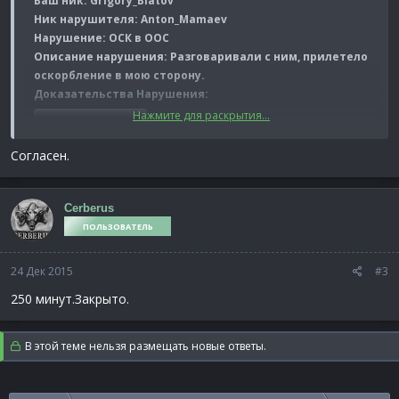
Ваш ник: Grigory_Blatov
Ник нарушителя: Anton_Mamaev
Нарушение: ОСК в ООС
Описание нарушения: Разговаривали с ним, прилетело
оскорбление в мою сторону.
Доказательства Нарушения:
Нажмите для раскрытия...
Спойлер:
Док-во:
Cогласен.
Спойлер:
Для тебя Антоша
Cerberus
ПОЛЬЗОВАТЕЛЬ
24 Дек 2015
#3
250 минут.Закрыто.
В этой теме нельзя размещать новые ответы.