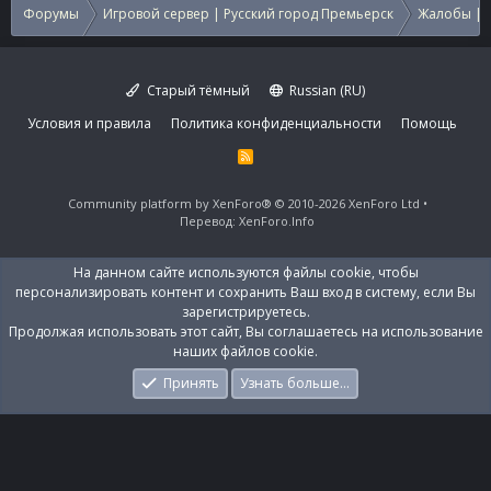
Форумы
Игровой сервер | Русский город Премьерск
Жалобы | 
Старый тёмный
Russian (RU)
Условия и правила
Политика конфиденциальности
Помощь
R
S
S
Community platform by XenForo®
© 2010-2026 XenForo Ltd
Перевод:
XenForo.Info
На данном сайте используются файлы cookie, чтобы
персонализировать контент и сохранить Ваш вход в систему, если Вы
зарегистрируетесь.
Продолжая использовать этот сайт, Вы соглашаетесь на использование
наших файлов cookie.
Принять
Узнать больше…