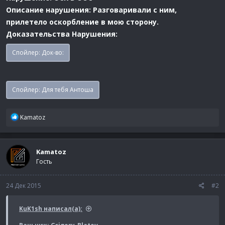
Описание нарушения: Разговаривали с ним,
прилетело оскорбление в мою сторону.
Доказательства Нарушения:
Спойлер:
Док-во:
Спойлер:
Для тебя Антоша
Р
Kamatoz
е
а
к
Kamatoz
ц
Гость
и
и
:
24 Дек 2015
#2
KuK1sh написал(а):