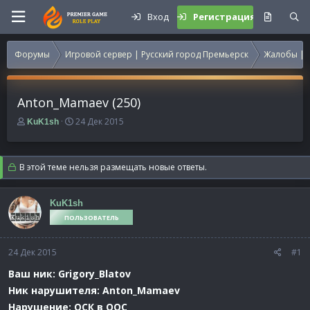
Вход
Регистрация
Форумы
Игровой сервер | Русский город Премьерск
Жалобы | 
Anton_Mamaev (250)
А
Д
24 Дек 2015
KuK1sh
в
а
т
т
о
а
В этой теме нельзя размещать новые ответы.
р
н
т
а
е
ч
KuK1sh
м
а
ПОЛЬЗОВАТЕЛЬ
ы
л
а
24 Дек 2015
#1
Ваш ник: Grigory_Blatov
Ник нарушителя: Anton_Mamaev
Нарушение: ОСК в ООС