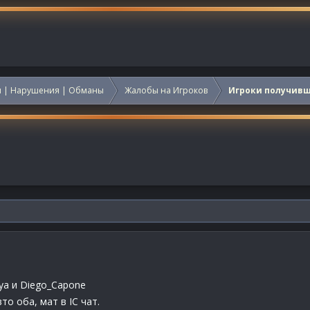
 | Нарушения | Обманы
Жалобы на Игроков
Игроки получив
ya и Diego_Capone
то оба, мат в IC чат.