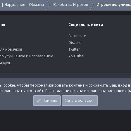
 | Нарушения | Обманы
Жалобы на Игроков
Игроки получив
ьно
Социальные сети
Вконтакте
Discord
ля новичков
Twitter
по улучшению и исправлению
YouTube
аздел
У
o.Info
 cookie, чтобы персонализировать контент и сохранить Ваш вход в 
спользовать этот сайт, Вы соглашаетесь на использование наших фа