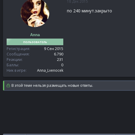
18 Дек 2015
по 240 минут.закрыто
Anna
ПОЛЬЗОВАТЕЛЬ
Регистрация
9 Сен 2015
Сообщения
6.790
Реакции
231
Баллы
0
Ник в игре
Anna_Lvenocek
В этой теме нельзя размещать новые ответы.