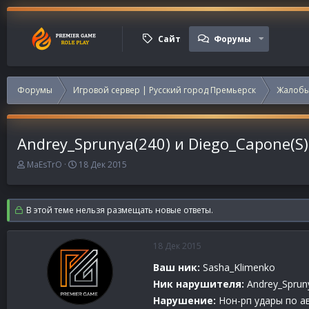
Сайт
Форумы
Форумы
Игровой сервер | Русский город Премьерск
Жалобы
Andrey_Sprunya(240) и Diego_Capone(S)
А
Д
MaEsTrO
18 Дек 2015
в
а
т
т
о
а
В этой теме нельзя размещать новые ответы.
р
н
т
а
е
ч
18 Дек 2015
м
а
ы
л
Ваш ник:
Sasha_Klimenko
а
Ник нарушителя:
Andrey_Sprun
Нарушение:
Нон-рп удары по ав