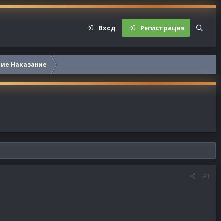
Вход
Регистрация
шие Наказание
#1