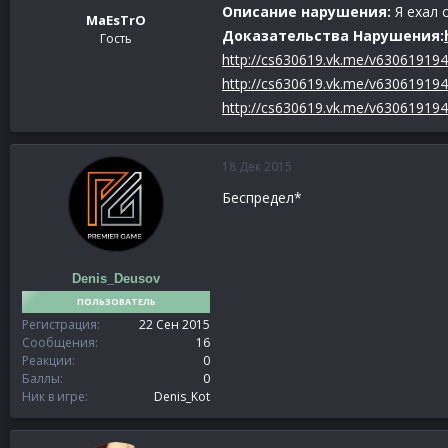
Описание нарушения:
Я ехал 
MaEsTrO
Доказательства Нарушения:
Гость
http://cs630619.vk.me/v630619194
http://cs630619.vk.me/v63061919
http://cs630619.vk.me/v63061919
18 Дек 2015
Беспредел*
Denis_Deusov
ПОЛЬЗОВАТЕЛЬ
Регистрация
22 Сен 2015
Сообщения
16
Реакции
0
Баллы
0
Ник в игре
Denis_Kot