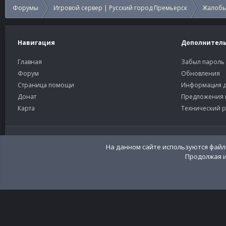
Форумы
Игровой сервер | Русский город Премьерск
Жалобы
Навигация
Дополнител
Главная
Забыл пароль
Форум
Обновления
Страница помощи
Информация д
Донат
Предложения 
Карта
Технический р
Старый тёмный
Russian (RU)
Community platform by XenForo®
© 2010-2026 XenForo Ltd
Перевод:
XenFor
На данном сайте используются файлы
Продолжая и