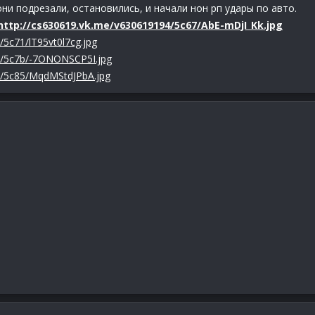
они подрезали, остановились, и начали нон рп удары по авто.
http://cs630619.vk.me/v630619194/5c67/AbE-mDjI_Kk.jpg
/5c71/lT95vt0l7cg.jpg
4/5c7b/-7ONONSCP5I.jpg
4/5c85/MqdMStdJPbA.jpg