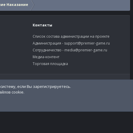
шие Наказание
Контакты
Список состава администрации на проекте
Администрация -
support@premier-game.ru
Сотрудничество -
media@premier-game.ru
Медиа-контент
Торговая площадка
словия и правила
Политика конфиденциальности
Помощь
R
S
S
систему, если Вы зарегистрируетесь.
йлов cookie.