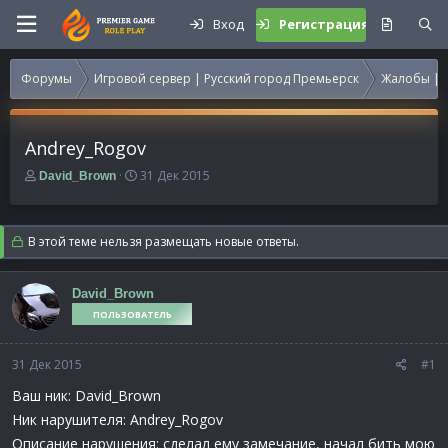
Вход
Регистрация
Форумы
Игровой сервер | Русский город Премьерск
Жалобы | 
Andrey_Rogov
А
Д
31 Дек 2015
David_Brown
в
а
т
т
о
а
В этой теме нельзя размещать новые ответы.
р
н
т
а
е
ч
David_Brown
м
а
ПОЛЬЗОВАТЕЛЬ
ы
л
а
31 Дек 2015
#1
Ваш ник: David_Brown
Ник нарушителя: Andrey_Rogov
Описание нарушения: сделал ему замечание, начал бить мою