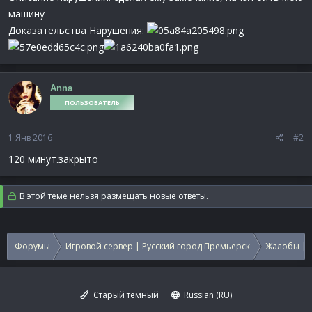
машину
Доказательства Нарушения:
Anna
ПОЛЬЗОВАТЕЛЬ
1 Янв 2016
#2
120 минут.закрыто
В этой теме нельзя размещать новые ответы.
Форумы
Игровой сервер | Русский город Премьерск
Жалобы | 
Старый тёмный
Russian (RU)