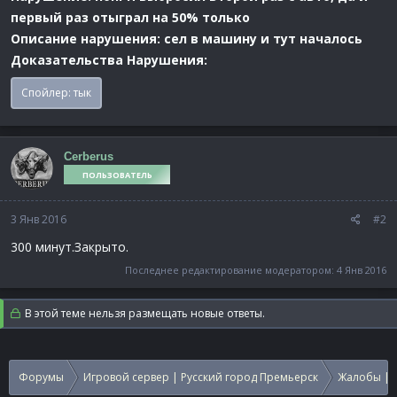
первый раз отыграл на 50% только
Описание нарушения: сел в машину и тут началось
Доказательства Нарушения:
Спойлер:
тык
Cerberus
ПОЛЬЗОВАТЕЛЬ
3 Янв 2016
#2
300 минут.Закрыто.
Последнее редактирование модератором:
4 Янв 2016
В этой теме нельзя размещать новые ответы.
Форумы
Игровой сервер | Русский город Премьерск
Жалобы | 