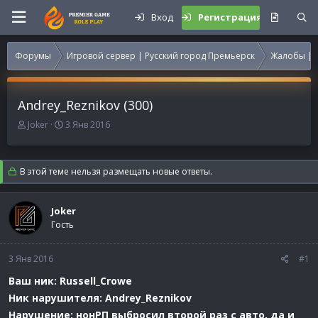
Вход
Регистрация
Форумы
Игровой сервер | Русский город Премьерск
Жалобы | 
Andrey_Reznikov (300)
А
Д
Joker
3 Янв 2016
в
а
т
т
о
а
В этой теме нельзя размещать новые ответы.
р
н
т
а
е
ч
Joker
м
а
Гость
ы
л
а
3 Янв 2016
#1
Ваш ник: Russell_Crowe
Ник нарушителя: Andrey_Reznikov
Нарушение: нонРП выбросил второй раз с авто, да и