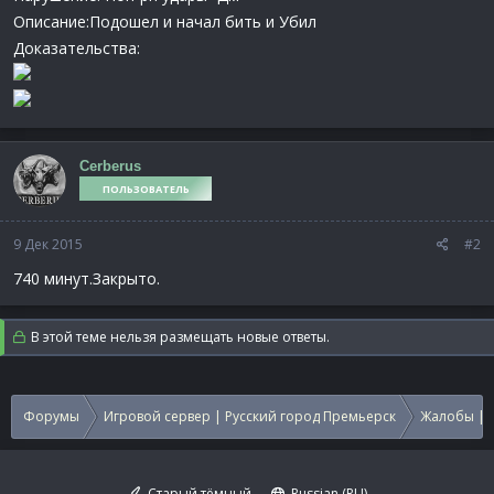
Описание:Подошел и начал бить и Убил
Доказательства:
Cerberus
ПОЛЬЗОВАТЕЛЬ
9 Дек 2015
#2
740 минут.Закрыто.
В этой теме нельзя размещать новые ответы.
Форумы
Игровой сервер | Русский город Премьерск
Жалобы | 
Старый тёмный
Russian (RU)