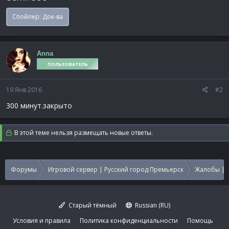
Спойлер:
Док-ва
Anna
ПОЛЬЗОВАТЕЛЬ
19 Янв 2016
#2
300 минут.закрыто
В этой теме нельзя размещать новые ответы.
Форумы
Игровой сервер | Русский город Премьерск
Жалобы | 
Старый тёмный
Russian (RU)
Условия и правила
Политика конфиденциальности
Помощь