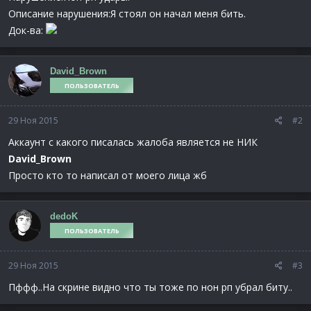
Описание нарушения:Я стоял он начал меня бить.
Док-ва:
David_Brown
ПОЛЬЗОВАТЕЛЬ
29 Ноя 2015
#2
Аккаунт с какого писалась жалоба является не НИК
David_Brown
Просто кто то написал от моего лица жб
dedoK
ПОЛЬЗОВАТЕЛЬ
29 Ноя 2015
#3
Пффф..На скрине видно что ты тоже по нон рп убрал биту..