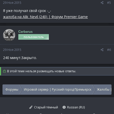
29 Ноя 2015
#5
Я уже получал свой срок -_-
жалоба на Alik_Nevil (240) | Форум Premier Game
Cerberus
ПОЛЬЗОВАТЕЛЬ
29 Ноя 2015
#6
240 минут.Закрыто.
В этой теме нельзя размещать новые ответы.
Форумы
Игровой сервер | Русский город Премьерск
Жалобы | 
Старый тёмный
Russian (RU)